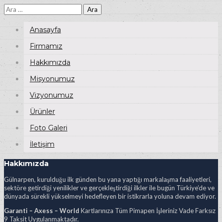
Arama:
Anasayfa
Firmamız
Hakkımızda
Misyonumuz
Vizyonumuz
Ürünler
Foto Galeri
İletişim
Hakkımızda
Gülnarpen, kurulduğu ilk günden bu yana yaptığı markalaşma faaliyetleri,
sektöre getirdiği yenilikler ve gerçekleştirdiği ilkler ile bugün Türkiye’de ve
dünyada sürekli yükselmeyi hedefleyen bir istikrarla yoluna devam ediyor.
Garanti – Axess – World
Kartlarınıza Tüm Pimapen İşleriniz Vade Farksız
9 Taksit Uygulanmaktadır.