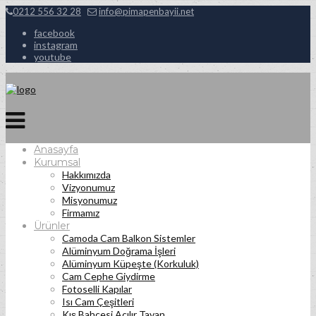
0212 556 32 28
info@pimapenbayii.net
facebook
instagram
youtube
Anasayfa
Kurumsal
Hakkımızda
Vizyonumuz
Misyonumuz
Firmamız
Ürünler
Camoda Cam Balkon Sistemler
Alüminyum Doğrama İşleri
Alüminyum Küpeşte (Korkuluk)
Cam Cephe Giydirme
Fotoselli Kapılar
Isı Cam Çeşitleri
Kış Bahçesi Açılır Tavan