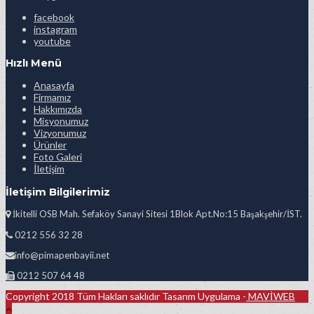
facebook
instagram
youtube
Hızlı Menü
Anasayfa
Firmamız
Hakkımızda
Misyonumuz
Vizyonumuz
Ürünler
Foto Galeri
İletişim
İletişim Bilgilerimiz
İkitelli OSB Mah. Sefaköy Sanayi Sitesi 1Blok Apt.No:15 Başakşehir/İST.
0212 556 32 28
info@pimapenbayii.net
0212 507 64 48
Copyright 2018 Tüm Hakları saklıdır Tasarım Uygulama -
MAVİWEB