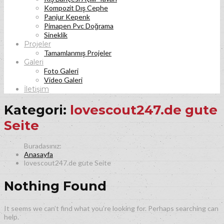
Kompozit Dış Cephe
Panjur Kepenk
Pimapen Pvc Doğrama
Sineklik
Projeler
Tamamlanmış Projeler
Galeri
Foto Galeri
Video Galeri
İletişim
Kategori:
lovescout247.de gute
Seite
Anasayfa
lovescout247.de gute Seite
Nothing Found
It seems we can’t find what you’re looking for. Perhaps searching can
help.