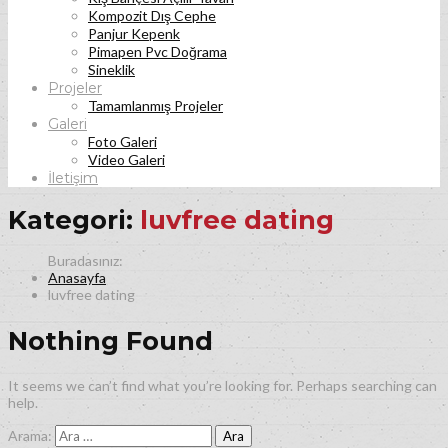
Kompozit Dış Cephe
Panjur Kepenk
Pimapen Pvc Doğrama
Sineklik
Projeler
Tamamlanmış Projeler
Galeri
Foto Galeri
Video Galeri
İletişim
Kategori:
luvfree dating
Anasayfa
luvfree dating
Nothing Found
It seems we can’t find what you’re looking for. Perhaps searching can
help.
Arama: