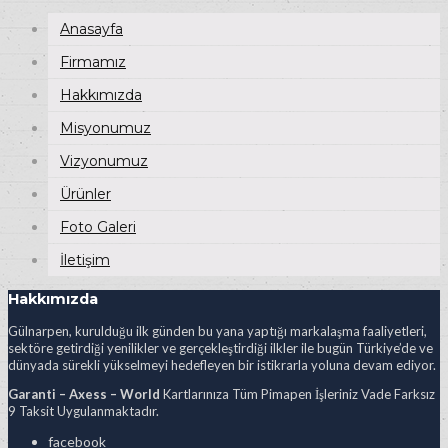
Anasayfa
Firmamız
Hakkımızda
Misyonumuz
Vizyonumuz
Ürünler
Foto Galeri
İletişim
Hakkımızda
Gülnarpen, kurulduğu ilk günden bu yana yaptığı markalaşma faaliyetleri,
sektöre getirdiği yenilikler ve gerçekleştirdiği ilkler ile bugün Türkiye’de ve
dünyada sürekli yükselmeyi hedefleyen bir istikrarla yoluna devam ediyor.
Garanti – Axess – World
Kartlarınıza Tüm Pimapen İşleriniz Vade Farksız
9 Taksit Uygulanmaktadır.
facebook