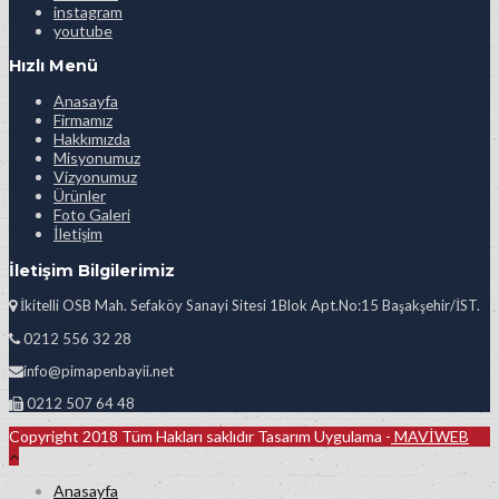
instagram
youtube
Hızlı Menü
Anasayfa
Firmamız
Hakkımızda
Misyonumuz
Vizyonumuz
Ürünler
Foto Galeri
İletişim
İletişim Bilgilerimiz
İkitelli OSB Mah. Sefaköy Sanayi Sitesi 1Blok Apt.No:15 Başakşehir/İST.
0212 556 32 28
info@pimapenbayii.net
0212 507 64 48
Copyright 2018 Tüm Hakları saklıdır Tasarım Uygulama -
MAVİWEB
Anasayfa