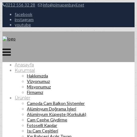
0212 556 32 28
info@pimapenbayii.net
facebook
instagram
youtube
Anasayfa
Kurumsal
Hakkımızda
Vizyonumuz
Misyonumuz
Firmamız
Ürünler
Camoda Cam Balkon Sistemler
Alüminyum Doğrama İşleri
Alüminyum Küpeşte (Korkuluk)
Cam Cephe Giydirme
Fotoselli Kapılar
Isı Cam Çeşitleri
Kış Bahçesi Açılır Tavan