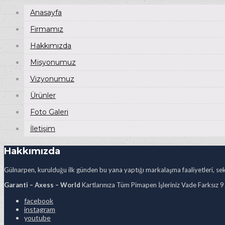
Anasayfa
Firmamız
Hakkımızda
Misyonumuz
Vizyonumuz
Ürünler
Foto Galeri
İletişim
Hakkımızda
Gülnarpen, kurulduğu ilk günden bu yana yaptığı markalaşma faaliyetleri, sekt
Garanti – Axess – World
Kartlarınıza Tüm Pimapen İşleriniz Vade Farksız 9
facebook
instagram
youtube