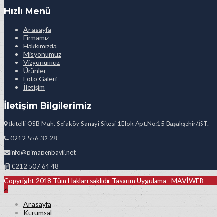
Hızlı Menü
Anasayfa
Firmamız
Hakkımızda
Misyonumuz
Vizyonumuz
Ürünler
Foto Galeri
İletişim
İletişim Bilgilerimiz
İkitelli OSB Mah. Sefaköy Sanayi Sitesi 1Blok Apt.No:15 Başakşehir/İST.
0212 556 32 28
info@pimapenbayii.net
0212 507 64 48
Copyright 2018 Tüm Hakları saklıdır Tasarım Uygulama -
MAVİWEB
Anasayfa
Kurumsal