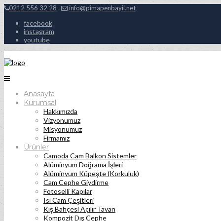
0212 556 32 28
info@pimapenbayii.net
facebook
instagram
youtube
Anasayfa
Kurumsal
Hakkımızda
Vizyonumuz
Misyonumuz
Firmamız
Ürünler
Camoda Cam Balkon Sistemler
Alüminyum Doğrama İşleri
Alüminyum Küpeşte (Korkuluk)
Cam Cephe Giydirme
Fotoselli Kapılar
Isı Cam Çeşitleri
Kış Bahçesi Açılır Tavan
Kompozit Dış Cephe