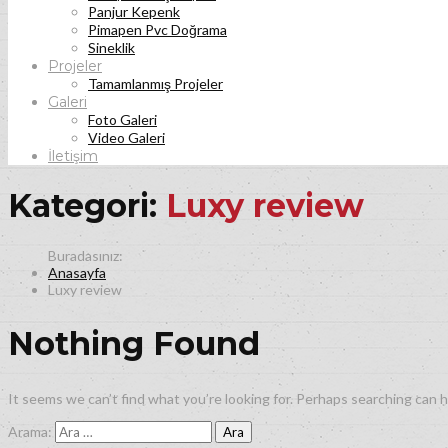
Panjur Kepenk
Pimapen Pvc Doğrama
Sineklik
Projeler
Tamamlanmış Projeler
Galeri
Foto Galeri
Video Galeri
İletişim
Kategori:
Luxy review
Anasayfa
Luxy review
Nothing Found
It seems we can’t find what you’re looking for. Perhaps searching can h
Arama: