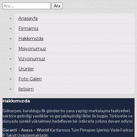
Arama:
Anasayfa
Firmamız
Hakkımızda
Misyonumuz
Vizyonumuz
Ürünler
Foto Galeri
İletişim
Hakkımızda
Gülnarpen, kurulduğu ilk günden bu yana yaptığı markalaşma faaliyetleri,
sektöre getirdiği yenilikler ve gerçekleştirdiği ilkler ile bugün Türkiye’de ve
dünyada sürekli yükselmeyi hedefleyen bir istikrarla yoluna devam ediyor.
Garanti – Axess – World
Kartlarınıza Tüm Pimapen İşleriniz Vade Farksız
9 Taksit Uygulanmaktadır.