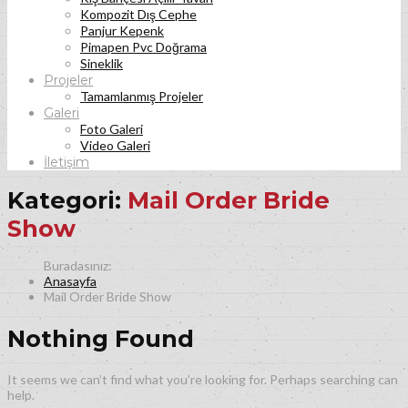
Kompozit Dış Cephe
Panjur Kepenk
Pimapen Pvc Doğrama
Sineklik
Projeler
Tamamlanmış Projeler
Galeri
Foto Galeri
Video Galeri
İletişim
Kategori:
Mail Order Bride
Show
Anasayfa
Mail Order Bride Show
Nothing Found
It seems we can’t find what you’re looking for. Perhaps searching can
help.