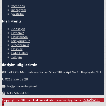
facebook
instagram
youtube
Hızlı Menü
Anasayfa
Firmamız
Hakkımızda
Misyonumuz
Vizyonumuz
Ürünler
Foto Galeri
İletişim
İletişim Bilgilerimiz
İkitelli OSB Mah. Sefaköy Sanayi Sitesi 1Blok Apt.No:15 Başakşehir/İST.
0212 556 32 28
info@pimapenbayii.net
0212 507 64 48
Copyright 2018 Tüm Hakları saklıdır Tasarım Uygulama -
MAVİWEB