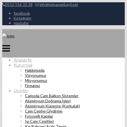
0212 556 32 28
info@pimapenbayii.net
facebook
instagram
youtube
Anasayfa
Kurumsal
Hakkımızda
Vizyonumuz
Misyonumuz
Firmamız
Ürünler
Camoda Cam Balkon Sistemler
Alüminyum Doğrama İşleri
Alüminyum Küpeşte (Korkuluk)
Cam Cephe Giydirme
Fotoselli Kapılar
Isı Cam Çeşitleri
Kış Bahçesi Açılır Tavan