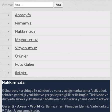
Arama:
Anasayfa
Firmamız
Hakkımızda
Misyonumuz
Vizyonumuz
Ürünler
Foto Galeri
İletişim
Hakkımızda
Gülnarpen, kurulduğu ilk günden bu yana yaptığı markalaşma faaliyetleri,
sektöre getirdiği yenilikler ve gerçekleştirdiği ilkler ile bugün Türkiye’de ve
dünyada sürekli yükselmeyi hedefleyen bir istikrarla yoluna devam ediyor.
Garanti – Axess – World
Kartlarınıza Tüm Pimapen İşleriniz Vade Farksız
9 Taksit Uygulanmaktadır.