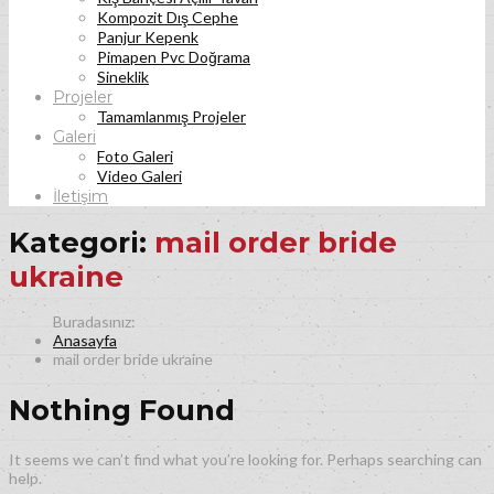
Kompozit Dış Cephe
Panjur Kepenk
Pimapen Pvc Doğrama
Sineklik
Projeler
Tamamlanmış Projeler
Galeri
Foto Galeri
Video Galeri
İletişim
Kategori:
mail order bride
ukraine
Anasayfa
mail order bride ukraine
Nothing Found
It seems we can’t find what you’re looking for. Perhaps searching can
help.