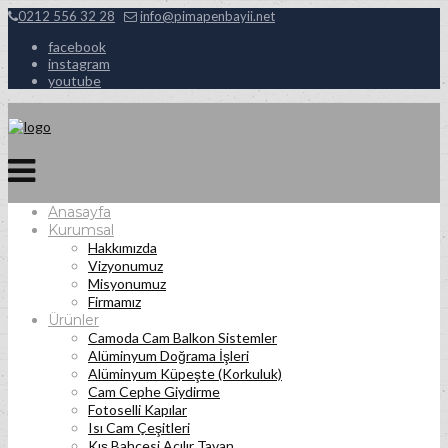
0212 556 32 28
info@pimapenbayii.net
facebook
instagram
youtube
Anasayfa
Kurumsal
Hakkımızda
Vizyonumuz
Misyonumuz
Firmamız
Ürünler
Camoda Cam Balkon Sistemler
Alüminyum Doğrama İşleri
Alüminyum Küpeşte (Korkuluk)
Cam Cephe Giydirme
Fotoselli Kapılar
Isı Cam Çeşitleri
Kış Bahçesi Açılır Tavan