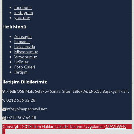
facebook
instagram
youtube
Hızlı Menü
Anasayfa
Firmamız
Hakkımızda
Misyonumuz
Vizyonumuz
Ürünler
Foto Galeri
İletişim
İletişim Bilgilerimiz
İkitelli OSB Mah. Sefaköy Sanayi Sitesi 1Blok Apt.No:15 Başakşehir/İST.
0212 556 32 28
info@pimapenbayii.net
0212 507 64 48
Copyright 2018 Tüm Hakları saklıdır Tasarım Uygulama -
MAVİWEB