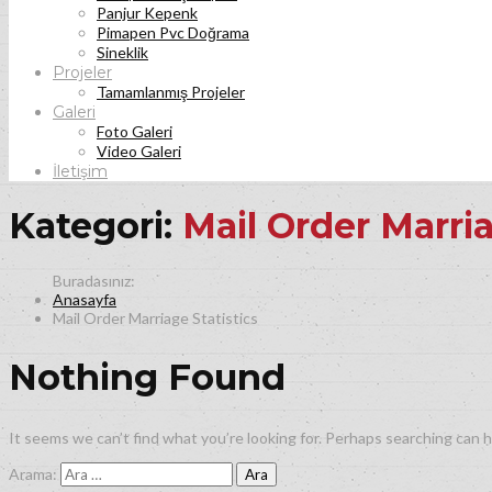
Panjur Kepenk
Pimapen Pvc Doğrama
Sineklik
Projeler
Tamamlanmış Projeler
Galeri
Foto Galeri
Video Galeri
İletişim
Kategori:
Mail Order Marria
Anasayfa
Mail Order Marriage Statistics
Nothing Found
It seems we can’t find what you’re looking for. Perhaps searching can h
Arama: