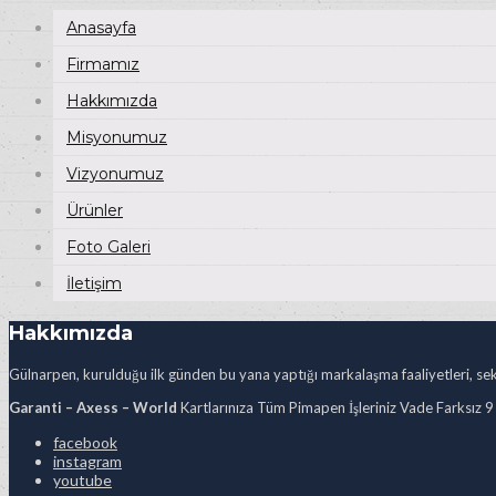
Anasayfa
Firmamız
Hakkımızda
Misyonumuz
Vizyonumuz
Ürünler
Foto Galeri
İletişim
Hakkımızda
Gülnarpen, kurulduğu ilk günden bu yana yaptığı markalaşma faaliyetleri, sekt
Garanti – Axess – World
Kartlarınıza Tüm Pimapen İşleriniz Vade Farksız 9
facebook
instagram
youtube