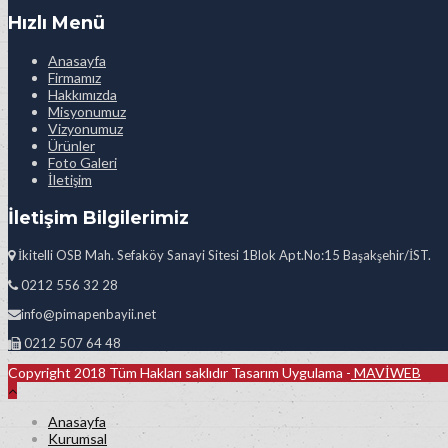
Hızlı Menü
Anasayfa
Firmamız
Hakkımızda
Misyonumuz
Vizyonumuz
Ürünler
Foto Galeri
İletişim
İletişim Bilgilerimiz
İkitelli OSB Mah. Sefaköy Sanayi Sitesi 1Blok Apt.No:15 Başakşehir/İST.
0212 556 32 28
info@pimapenbayii.net
0212 507 64 48
Copyright 2018 Tüm Hakları saklıdır Tasarım Uygulama -
MAVİWEB
Anasayfa
Kurumsal