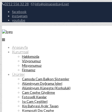
0212 556 32 28
info@pimapenbayii.net
facebook
instagram
youtube
Anasayfa
Kurumsal
Hakkımızda
Vizyonumuz
Misyonumuz
Firmamız
Ürünler
Camoda Cam Balkon Sistemler
Alüminyum Doğrama İşleri
Alüminyum Küpeşte (Korkuluk)
Cam Cephe Giydirme
Fotoselli Kapılar
Isı Cam Çeşitleri
Kış Bahçesi Açılır Tavan
Kompozit Dış Cephe