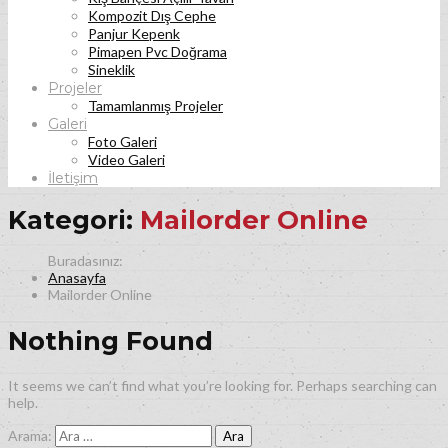
Kompozit Dış Cephe
Panjur Kepenk
Pimapen Pvc Doğrama
Sineklik
Projeler
Tamamlanmış Projeler
Galeri
Foto Galeri
Video Galeri
İletişim
Kategori:
Mailorder Online
Anasayfa
Mailorder Online
Nothing Found
It seems we can’t find what you’re looking for. Perhaps searching can
help.
Arama: