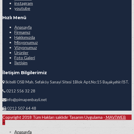
instagram
youtube
Hızlı Menü
Anasayfa
Firmamız
Hakkımızda
Misyonumuz
Vizyonumuz
Ürünler
Foto Galeri
İletişim
İletişim Bilgilerimiz
İkitelli OSB Mah. Sefaköy Sanayi Sitesi 1Blok Apt.No:15 Başakşehir/İST.
0212 556 32 28
info@pimapenbayii.net
0212 507 64 48
Copyright 2018 Tüm Hakları saklıdır Tasarım Uygulama -
MAVİWEB
Anasayfa