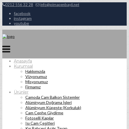
0212 556 32 28
info@pimapenbayii.net
facebook
instagram
youtube
Anasayfa
Kurumsal
Hakkımızda
Vizyonumuz
Misyonumuz
Firmamız
Ürünler
Camoda Cam Balkon Sistemler
Alüminyum Doğrama İşleri
Alüminyum Küpeşte (Korkuluk)
Cam Cephe Giydirme
Fotoselli Kapılar
Isı Cam Çeşitleri
Kış Bahçesi Açılır Tavan