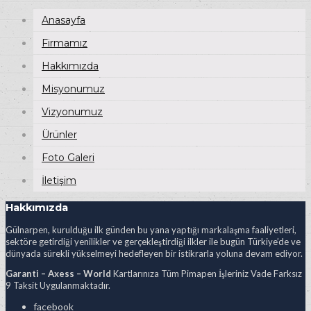
Anasayfa
Firmamız
Hakkımızda
Misyonumuz
Vizyonumuz
Ürünler
Foto Galeri
İletişim
Hakkımızda
Gülnarpen, kurulduğu ilk günden bu yana yaptığı markalaşma faaliyetleri,
sektöre getirdiği yenilikler ve gerçekleştirdiği ilkler ile bugün Türkiye’de ve
dünyada sürekli yükselmeyi hedefleyen bir istikrarla yoluna devam ediyor.
Garanti – Axess – World
Kartlarınıza Tüm Pimapen İşleriniz Vade Farksız
9 Taksit Uygulanmaktadır.
facebook