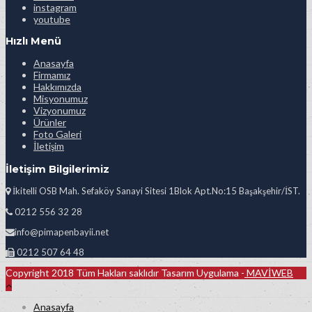
instagram
youtube
Hızlı Menü
Anasayfa
Firmamız
Hakkımızda
Misyonumuz
Vizyonumuz
Ürünler
Foto Galeri
İletişim
İletişim Bilgilerimiz
İkitelli OSB Mah. Sefaköy Sanayi Sitesi 1Blok Apt.No:15 Başakşehir/İST.
0212 556 32 28
info@pimapenbayii.net
0212 507 64 48
Copyright 2018 Tüm Hakları saklıdır Tasarım Uygulama -
MAVİWEB
Anasayfa