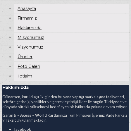
Anasayfa
Firmamız
Hakkımızda
Misyonumuz
Vizyonumuz
Ürünler
Foto Galeri
İletişim
Hakkımızda
Gülnarpen, kurulduğu ilk günden bu yana yaptığı markalaşma faaliyetleri,
sektöre getirdiği yenilikler ve gerçekleştirdiği ilkler ile bugün Türkiye’de ve
dünyada sürekli yükselmeyi hedefleyen bir istikrarla yoluna devam ediyor.
Garanti – Axess – World
Kartlarınıza Tüm Pimapen İşleriniz Vade Farksız
9 Taksit Uygulanmaktadır.
facebook