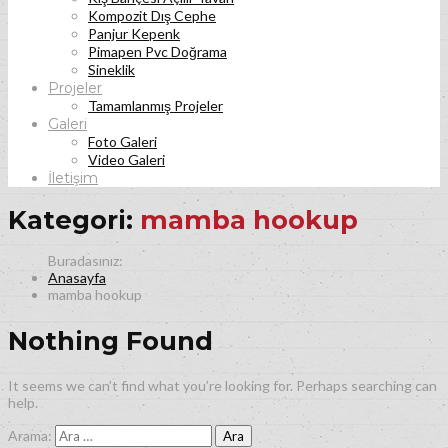
Kompozit Dış Cephe
Panjur Kepenk
Pimapen Pvc Doğrama
Sineklik
Projeler
Tamamlanmış Projeler
Galeri
Foto Galeri
Video Galeri
İletişim
Kategori:
mamba hookup
Anasayfa
mamba hookup
Nothing Found
It seems we can’t find what you’re looking for. Perhaps searching can
help.
Arama: