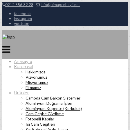
0212 556 32 28
info@pimapenbayii.net
facebook
instagram
youtube
Anasayfa
Kurumsal
Hakkımızda
Vizyonumuz
Misyonumuz
Firmamız
Ürünler
Camoda Cam Balkon Sistemler
Alüminyum Doğrama İşleri
Alüminyum Küpeşte (Korkuluk)
Cam Cephe Giydirme
Fotoselli Kapılar
Isı Cam Çeşitleri
Kış Bahçesi Açılır Tavan