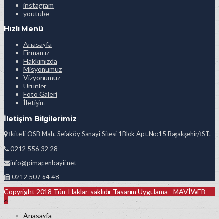
instagram
youtube
Hızlı Menü
Anasayfa
Firmamız
Hakkımızda
Misyonumuz
Vizyonumuz
Ürünler
Foto Galeri
İletişim
İletişim Bilgilerimiz
İkitelli OSB Mah. Sefaköy Sanayi Sitesi 1Blok Apt.No:15 Başakşehir/İST.
0212 556 32 28
info@pimapenbayii.net
0212 507 64 48
Copyright 2018 Tüm Hakları saklıdır Tasarım Uygulama -
MAVİWEB
Anasayfa