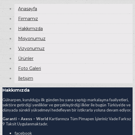
Anasayfa
Firmamız
Hakkımızda
Misyonumuz
Vizyonumuz
Ürünler
Foto Galeri
İletişim
Hakkımızda
Gülnarpen, kurulduğu ilk günden bu yana yaptığı markalaşma faaliyetleri,
sektöre getirdiği yenilikler ve gerçekleştirdiği ilkler ile bugün Türkiye’de ve
dünyada sürekli yükselmeyi hedefleyen bir istikrarla yoluna devam ediyor.
Garanti – Axess – World
Kartlarınıza Tüm Pimapen İşleriniz Vade Farksız
9 Taksit Uygulanmaktadır.
facebook