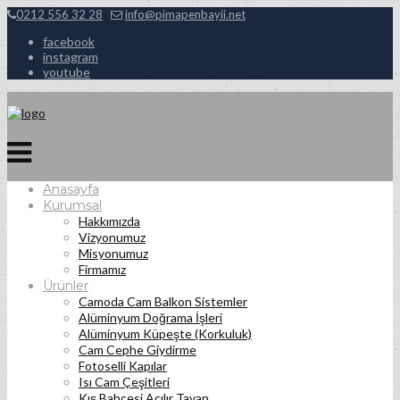
0212 556 32 28
info@pimapenbayii.net
facebook
instagram
youtube
Anasayfa
Kurumsal
Hakkımızda
Vizyonumuz
Misyonumuz
Firmamız
Ürünler
Camoda Cam Balkon Sistemler
Alüminyum Doğrama İşleri
Alüminyum Küpeşte (Korkuluk)
Cam Cephe Giydirme
Fotoselli Kapılar
Isı Cam Çeşitleri
Kış Bahçesi Açılır Tavan