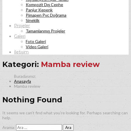
Kompozit Dış Cephe
Panjur Kepenk
Pimapen Pvc Doğrama
Sineklik
Projeler
Tamamlanmış Projeler
Galeri
Foto Galeri
Video Galeri
İletişim
Kategori:
Mamba review
Anasayfa
Mamba review
Nothing Found
It seems we can’t find what you’re looking for. Perhaps searching can
help.
Arama: