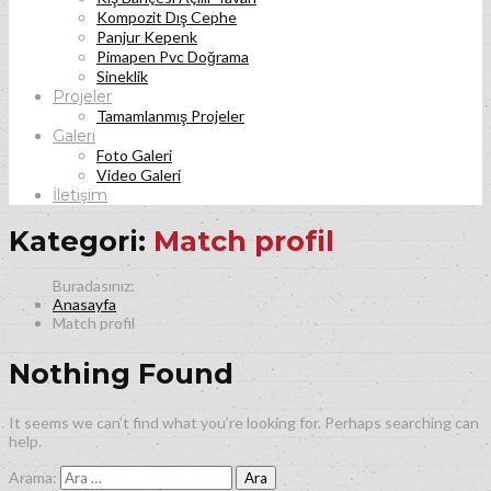
Kompozit Dış Cephe
Panjur Kepenk
Pimapen Pvc Doğrama
Sineklik
Projeler
Tamamlanmış Projeler
Galeri
Foto Galeri
Video Galeri
İletişim
Kategori:
Match profil
Anasayfa
Match profil
Nothing Found
It seems we can’t find what you’re looking for. Perhaps searching can
help.
Arama: