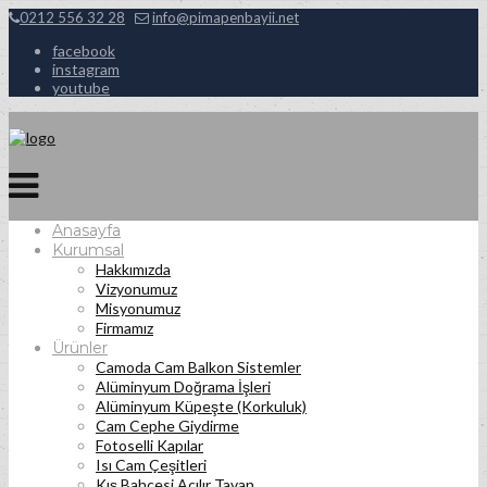
0212 556 32 28
info@pimapenbayii.net
facebook
instagram
youtube
Anasayfa
Kurumsal
Hakkımızda
Vizyonumuz
Misyonumuz
Firmamız
Ürünler
Camoda Cam Balkon Sistemler
Alüminyum Doğrama İşleri
Alüminyum Küpeşte (Korkuluk)
Cam Cephe Giydirme
Fotoselli Kapılar
Isı Cam Çeşitleri
Kış Bahçesi Açılır Tavan