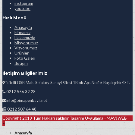
instagram
youtube
Hızlı Menü
Anasayfa
Firmamız
Hakkımızda
Misyonumuz
Vizyonumuz
Ürünler
Foto Galeri
İletişim
İletişim Bilgilerimiz
İkitelli OSB Mah. Sefaköy Sanayi Sitesi 1Blok Apt.No:15 Başakşehir/İST.
0212 556 32 28
info@pimapenbayii.net
0212 507 64 48
Copyright 2018 Tüm Hakları saklıdır Tasarım Uygulama -
MAVİWEB
Anasayfa