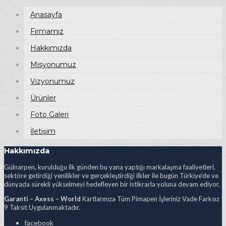
Anasayfa
Firmamız
Hakkımızda
Misyonumuz
Vizyonumuz
Ürünler
Foto Galeri
İletişim
Hakkımızda
Gülnarpen, kurulduğu ilk günden bu yana yaptığı markalaşma faaliyetleri,
sektöre getirdiği yenilikler ve gerçekleştirdiği ilkler ile bugün Türkiye’de ve
dünyada sürekli yükselmeyi hedefleyen bir istikrarla yoluna devam ediyor.
Garanti – Axess – World
Kartlarınıza Tüm Pimapen İşleriniz Vade Farksız
9 Taksit Uygulanmaktadır.
facebook