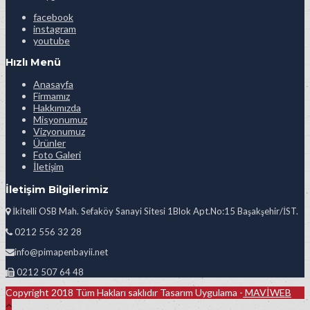
facebook
instagram
youtube
Hızlı Menü
Anasayfa
Firmamız
Hakkımızda
Misyonumuz
Vizyonumuz
Ürünler
Foto Galeri
İletişim
İletişim Bilgilerimiz
İkitelli OSB Mah. Sefaköy Sanayi Sitesi 1Blok Apt.No:15 Başakşehir/İST.
0212 556 32 28
info@pimapenbayii.net
0212 507 64 48
Copyright 2018 Tüm Hakları saklıdır Tasarım Uygulama -
MAVİWEB