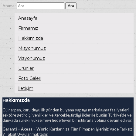
Arama:
Anasayfa
Firmamız
Hakkımızda
Misyonumuz
Vizyonumuz
Ürünler
Foto Galeri
İletişim
Hakkımızda
Gülnarpen, kurulduğu ilk günden bu yana yaptığı markalaşma faaliyetleri,
sektöre getirdiği yenilikler ve gerçekleştirdiği ilkler ile bugün Türkiye’de ve
dünyada sürekli yükselmeyi hedefleyen bir istikrarla yoluna devam ediyor.
Garanti – Axess – World
Kartlarınıza Tüm Pimapen İşleriniz Vade Farksız
9 Taksit Uygulanmaktadır.