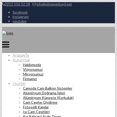
0212 556 32 28
info@pimapenbayii.net
facebook
instagram
youtube
Anasayfa
Kurumsal
Hakkımızda
Vizyonumuz
Misyonumuz
Firmamız
Ürünler
Camoda Cam Balkon Sistemler
Alüminyum Doğrama İşleri
Alüminyum Küpeşte (Korkuluk)
Cam Cephe Giydirme
Fotoselli Kapılar
Isı Cam Çeşitleri
Kış Bahçesi Açılır Tavan