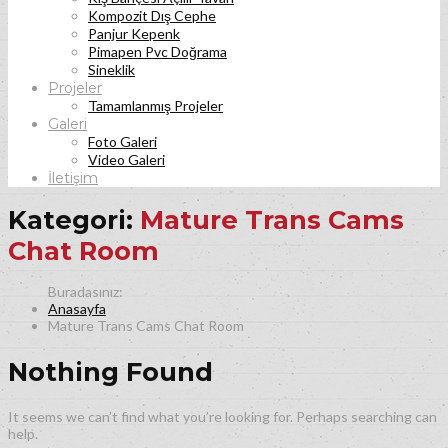
Kompozit Dış Cephe
Panjur Kepenk
Pimapen Pvc Doğrama
Sineklik
Projeler
Tamamlanmış Projeler
Galeri
Foto Galeri
Video Galeri
İletişim
Kategori:
Mature Trans Cams
Chat Room
Anasayfa
Mature Trans Cams Chat Room
Nothing Found
It seems we can’t find what you’re looking for. Perhaps searching can
help.