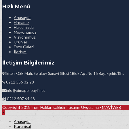
Hızlı Menü
Anasayfa
Firmamız
Hakkımızda
Misyonumuz
Vizyonumuz
Ürünler
Foto Galeri
İletişim
İletişim Bilgilerimiz
İkitelli OSB Mah. Sefaköy Sanayi Sitesi 1Blok Apt.No:15 Başakşehir/İST.
0212 556 32 28
info@pimapenbayii.net
0212 507 64 48
Copyright 2018 Tüm Hakları saklıdır Tasarım Uygulama -
MAVİWEB
Anasayfa
Kurumsal