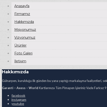
Anasayfa
Firmamız
Hakkımızda
Misyonumuz
Vizyonumuz
Ürünler
Foto Galeri
İletişim
Hakkımızda
Gülnarpen, kurulduğu ilk günden bu yana yaptığı markalaşma faaliyetleri, sekt
Garanti – Axess – World
Kartlarınıza Tüm Pimapen İşleriniz Vade Farksız 9
facebook
instagram
youtube