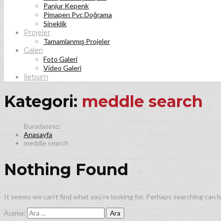
Panjur Kepenk
Pimapen Pvc Doğrama
Sineklik
Projeler
Tamamlanmış Projeler
Galeri
Foto Galeri
Video Galeri
İletişim
Kategori:
meddle search
Anasayfa
meddle search
Nothing Found
It seems we can’t find what you’re looking for. Perhaps searching can h
Arama: