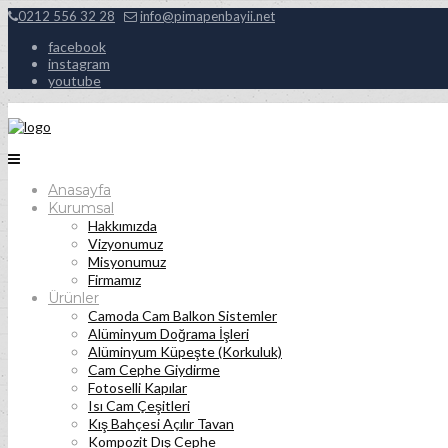
0212 556 32 28
info@pimapenbayii.net
facebook
instagram
youtube
Anasayfa
Kurumsal
Hakkımızda
Vizyonumuz
Misyonumuz
Firmamız
Ürünler
Camoda Cam Balkon Sistemler
Alüminyum Doğrama İşleri
Alüminyum Küpeşte (Korkuluk)
Cam Cephe Giydirme
Fotoselli Kapılar
Isı Cam Çeşitleri
Kış Bahçesi Açılır Tavan
Kompozit Dış Cephe