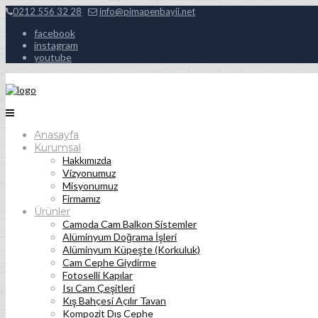
0212 556 32 28
info@pimapenbayii.net
facebook
instagram
youtube
Anasayfa
Kurumsal
Hakkımızda
Vizyonumuz
Misyonumuz
Firmamız
Ürünler
Camoda Cam Balkon Sistemler
Alüminyum Doğrama İşleri
Alüminyum Küpeşte (Korkuluk)
Cam Cephe Giydirme
Fotoselli Kapılar
Isı Cam Çeşitleri
Kış Bahçesi Açılır Tavan
Kompozit Dış Cephe