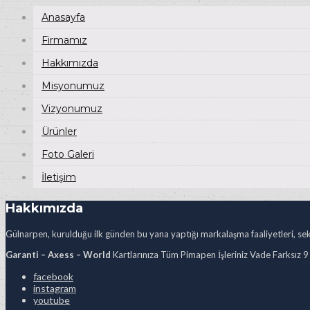
Anasayfa
Firmamız
Hakkımızda
Misyonumuz
Vizyonumuz
Ürünler
Foto Galeri
İletişim
Hakkımızda
Gülnarpen, kurulduğu ilk günden bu yana yaptığı markalaşma faaliyetleri, sekt
Garanti – Axess – World
Kartlarınıza Tüm Pimapen İşleriniz Vade Farksız 9
facebook
instagram
youtube