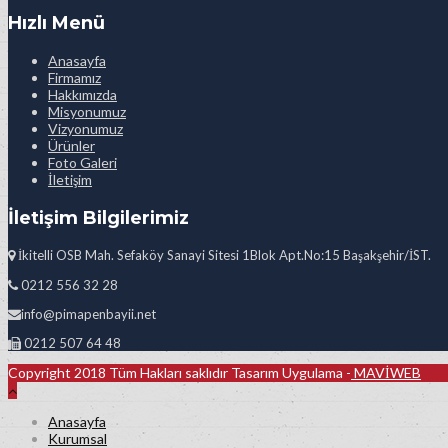
Hızlı Menü
Anasayfa
Firmamız
Hakkımızda
Misyonumuz
Vizyonumuz
Ürünler
Foto Galeri
İletişim
İletişim Bilgilerimiz
İkitelli OSB Mah. Sefaköy Sanayi Sitesi 1Blok Apt.No:15 Başakşehir/İST.
0212 556 32 28
info@pimapenbayii.net
0212 507 64 48
Copyright 2018 Tüm Hakları saklıdır Tasarım Uygulama -
MAVİWEB
Anasayfa
Kurumsal