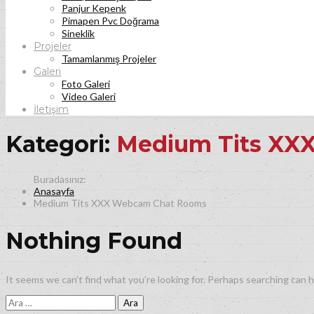
Panjur Kepenk
Pimapen Pvc Doğrama
Sineklik
Projeler
Tamamlanmış Projeler
Galeri
Foto Galeri
Video Galeri
İletişim
Kategori:
Medium Tits XX
Anasayfa
Medium Tits XXX Webcam Chat Rooms
Nothing Found
It seems we can’t find what you’re looking for. Perhaps searching can h
Arama: