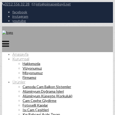
0212 556 32 28
info@pimapenbayii.net
facebook
instagram
youtube
Anasayfa
Kurumsal
Hakkımızda
Vizyonumuz
Misyonumuz
Firmamız
Ürünler
Camoda Cam Balkon Sistemler
Alüminyum Doğrama İşleri
Alüminyum Küpeşte (Korkuluk)
Cam Cephe Giydirme
Fotoselli Kapılar
Isı Cam Çeşitleri
Kış Bahçesi Açılır Tavan