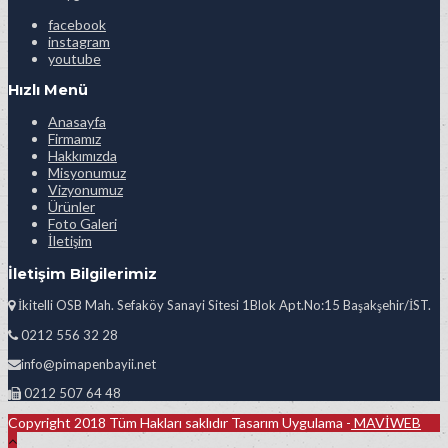
facebook
instagram
youtube
Hızlı Menü
Anasayfa
Firmamız
Hakkımızda
Misyonumuz
Vizyonumuz
Ürünler
Foto Galeri
İletişim
İletişim Bilgilerimiz
İkitelli OSB Mah. Sefaköy Sanayi Sitesi 1Blok Apt.No:15 Başakşehir/İST.
0212 556 32 28
info@pimapenbayii.net
0212 507 64 48
Copyright 2018 Tüm Hakları saklıdır Tasarım Uygulama -
MAVİWEB