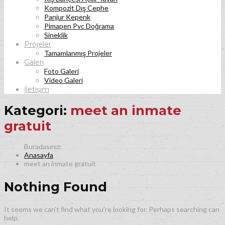
Kompozit Dış Cephe
Panjur Kepenk
Pimapen Pvc Doğrama
Sineklik
Projeler
Tamamlanmış Projeler
Galeri
Foto Galeri
Video Galeri
İletişim
Kategori:
meet an inmate
gratuit
Anasayfa
meet an inmate gratuit
Nothing Found
It seems we can’t find what you’re looking for. Perhaps searching can
help.