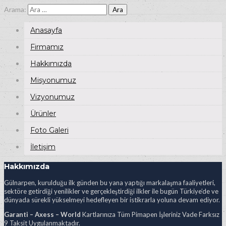
Arama:
Anasayfa
Firmamız
Hakkımızda
Misyonumuz
Vizyonumuz
Ürünler
Foto Galeri
İletişim
Hakkımızda
Gülnarpen, kurulduğu ilk günden bu yana yaptığı markalaşma faaliyetleri,
sektöre getirdiği yenilikler ve gerçekleştirdiği ilkler ile bugün Türkiye’de ve
dünyada sürekli yükselmeyi hedefleyen bir istikrarla yoluna devam ediyor.
Garanti – Axess – World
Kartlarınıza Tüm Pimapen İşleriniz Vade Farksız
9 Taksit Uygulanmaktadır.