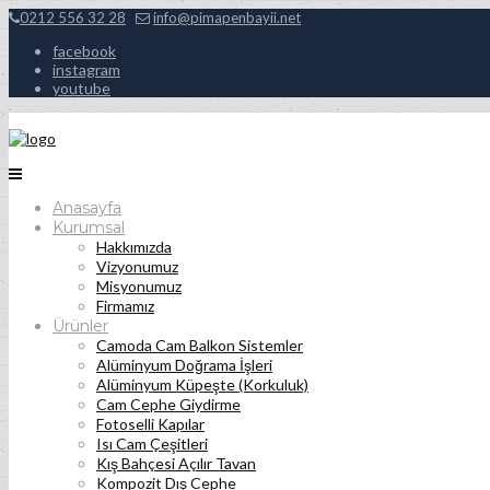
0212 556 32 28
info@pimapenbayii.net
facebook
instagram
youtube
Anasayfa
Kurumsal
Hakkımızda
Vizyonumuz
Misyonumuz
Firmamız
Ürünler
Camoda Cam Balkon Sistemler
Alüminyum Doğrama İşleri
Alüminyum Küpeşte (Korkuluk)
Cam Cephe Giydirme
Fotoselli Kapılar
Isı Cam Çeşitleri
Kış Bahçesi Açılır Tavan
Kompozit Dış Cephe