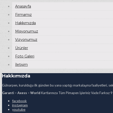
Anasayfa
Firmamız
Hakkımızda
Misyonumuz
Vizyonumuz
Ürünler
Foto Galeri
İletişim
Hakkımızda
Gülnarpen, kurulduğu ilk günden bu yana yaptığı markalaşma faaliyetleri, sekt
Garanti – Axess – World
Kartlarınıza Tüm Pimapen İşleriniz Vade Farksız 9
facebook
instagram
youtube