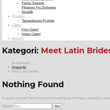
Panjur Kepenk
Pimapen Pvc Doğrama
Sineklik
Projeler
Tamamlanmış Projeler
Galeri
Foto Galeri
Video Galeri
İletişim
Kategori:
Meet Latin Bride
Anasayfa
Meet Latin Brides
Nothing Found
It seems we can’t find what you’re looking for. Perhaps searching can h
Arama: