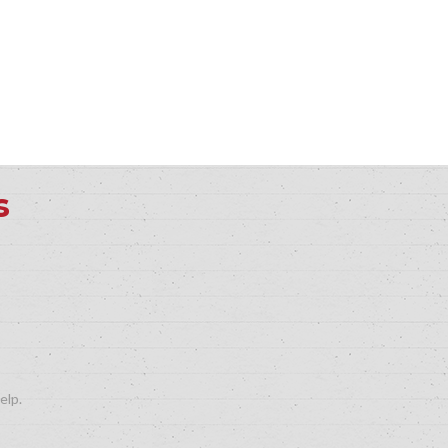
s
elp.