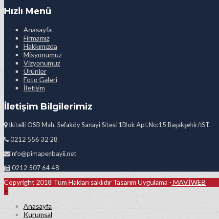
Hızlı Menü
Anasayfa
Firmamız
Hakkımızda
Misyonumuz
Vizyonumuz
Ürünler
Foto Galeri
İletişim
İletişim Bilgilerimiz
İkitelli OSB Mah. Sefaköy Sanayi Sitesi 1Blok Apt.No:15 Başakşehir/İST.
0212 556 32 28
info@pimapenbayii.net
0212 507 64 48
Copyright 2018 Tüm Hakları saklıdır Tasarım Uygulama -
MAVİWEB
Anasayfa
Kurumsal