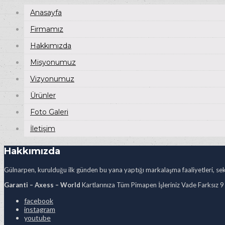
Anasayfa
Firmamız
Hakkımızda
Misyonumuz
Vizyonumuz
Ürünler
Foto Galeri
İletişim
Hakkımızda
Gülnarpen, kurulduğu ilk günden bu yana yaptığı markalaşma faaliyetleri, sekt
Garanti – Axess – World
Kartlarınıza Tüm Pimapen İşleriniz Vade Farksız 9
facebook
instagram
youtube