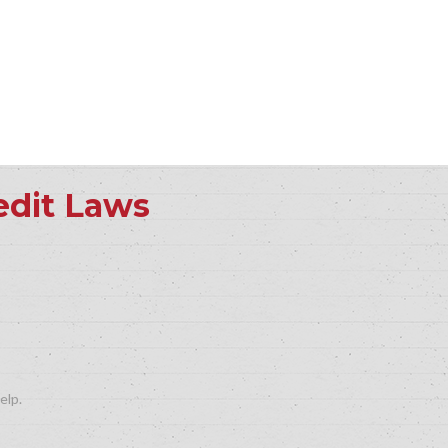
edit Laws
elp.