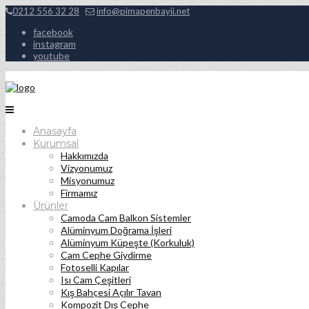
0212 556 32 28
info@pimapenbayii.net
facebook
instagram
youtube
Anasayfa
Kurumsal
Hakkımızda
Vizyonumuz
Misyonumuz
Firmamız
Ürünler
Camoda Cam Balkon Sistemler
Alüminyum Doğrama İşleri
Alüminyum Küpeşte (Korkuluk)
Cam Cephe Giydirme
Fotoselli Kapılar
Isı Cam Çeşitleri
Kış Bahçesi Açılır Tavan
Kompozit Dış Cephe