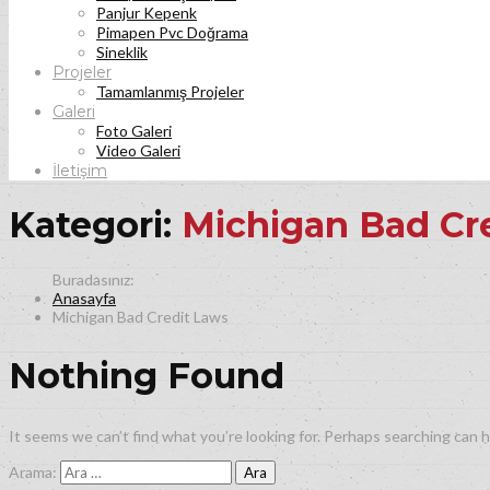
Panjur Kepenk
Pimapen Pvc Doğrama
Sineklik
Projeler
Tamamlanmış Projeler
Galeri
Foto Galeri
Video Galeri
İletişim
Kategori:
Michigan Bad Cr
Anasayfa
Michigan Bad Credit Laws
Nothing Found
It seems we can’t find what you’re looking for. Perhaps searching can h
Arama: