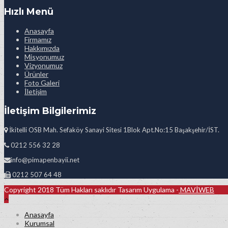
Hızlı Menü
Anasayfa
Firmamız
Hakkımızda
Misyonumuz
Vizyonumuz
Ürünler
Foto Galeri
İletişim
İletişim Bilgilerimiz
İkitelli OSB Mah. Sefaköy Sanayi Sitesi 1Blok Apt.No:15 Başakşehir/İST.
0212 556 32 28
info@pimapenbayii.net
0212 507 64 48
Copyright 2018 Tüm Hakları saklıdır Tasarım Uygulama -
MAVİWEB
Anasayfa
Kurumsal