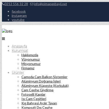
0212 556 32 28
info@pimapenbayii.net
facebook
instagram
youtube
Anasayfa
Kurumsal
Hakkımızda
Vizyonumuz
Misyonumuz
Firmamız
Ürünler
Camoda Cam Balkon Sistemler
Alüminyum Doğrama İşleri
Alüminyum Küpeşte (Korkuluk)
Cam Cephe Giydirme
Fotoselli Kapılar
Isı Cam Çeşitleri
Kış Bahçesi Açılır Tavan
Kompozit Dış Cephe