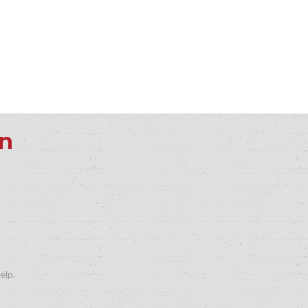
en
elp.