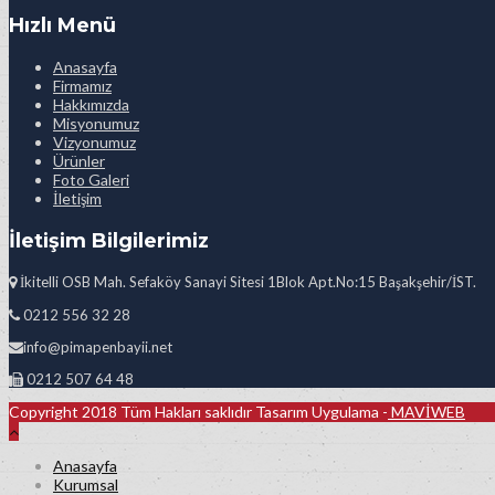
Hızlı Menü
Anasayfa
Firmamız
Hakkımızda
Misyonumuz
Vizyonumuz
Ürünler
Foto Galeri
İletişim
İletişim Bilgilerimiz
İkitelli OSB Mah. Sefaköy Sanayi Sitesi 1Blok Apt.No:15 Başakşehir/İST.
0212 556 32 28
info@pimapenbayii.net
0212 507 64 48
Copyright 2018 Tüm Hakları saklıdır Tasarım Uygulama -
MAVİWEB
Anasayfa
Kurumsal