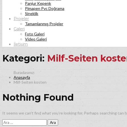
Panjur Kepenk
Pimapen Pvc Doğrama
Sineklik
Projeler
Tamamlanmış Projeler
Galeri
Foto Galeri
Video Galeri
İletişim
Kategori:
Milf-Seiten kost
Anasayfa
Milf-Seiten kosten
Nothing Found
It seems we can’t find what you’re looking for. Perhaps searching can h
Arama: