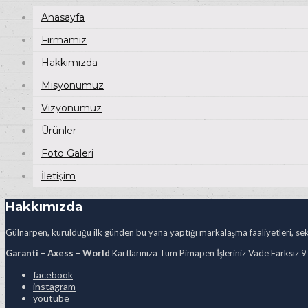
Anasayfa
Firmamız
Hakkımızda
Misyonumuz
Vizyonumuz
Ürünler
Foto Galeri
İletişim
Hakkımızda
Gülnarpen, kurulduğu ilk günden bu yana yaptığı markalaşma faaliyetleri, sekt
Garanti – Axess – World
Kartlarınıza Tüm Pimapen İşleriniz Vade Farksız 9
facebook
instagram
youtube