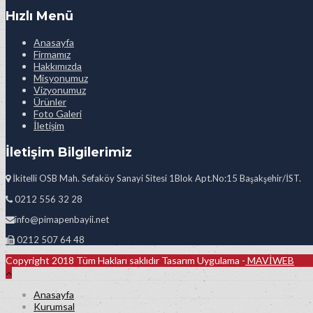
Hızlı Menü
Anasayfa
Firmamız
Hakkımızda
Misyonumuz
Vizyonumuz
Ürünler
Foto Galeri
İletişim
İletişim Bilgilerimiz
İkitelli OSB Mah. Sefaköy Sanayi Sitesi 1Blok Apt.No:15 Başakşehir/İST.
0212 556 32 28
info@pimapenbayii.net
0212 507 64 48
Copyright 2018 Tüm Hakları saklıdır Tasarım Uygulama -
MAVİWEB
Anasayfa
Kurumsal