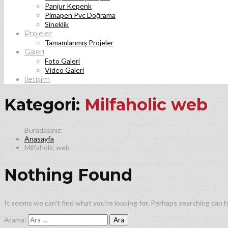
Panjur Kepenk
Pimapen Pvc Doğrama
Sineklik
Projeler
Tamamlanmış Projeler
Galeri
Foto Galeri
Video Galeri
İletişim
Kategori:
Milfaholic web
Anasayfa
Milfaholic web
Nothing Found
It seems we can’t find what you’re looking for. Perhaps searching can h
Arama: