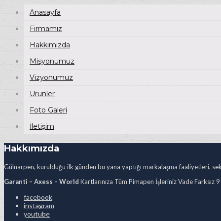
Anasayfa
Firmamız
Hakkımızda
Misyonumuz
Vizyonumuz
Ürünler
Foto Galeri
İletişim
Hakkımızda
Gülnarpen, kurulduğu ilk günden bu yana yaptığı markalaşma faaliyetleri, sekt
Garanti – Axess – World
Kartlarınıza Tüm Pimapen İşleriniz Vade Farksız 9
facebook
instagram
youtube