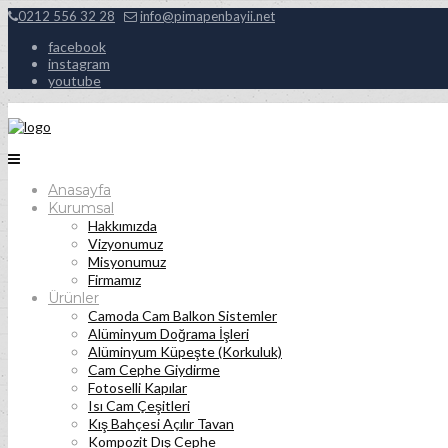
0212 556 32 28
info@pimapenbayii.net
facebook
instagram
youtube
Anasayfa
Kurumsal
Hakkımızda
Vizyonumuz
Misyonumuz
Firmamız
Ürünler
Camoda Cam Balkon Sistemler
Alüminyum Doğrama İşleri
Alüminyum Küpeşte (Korkuluk)
Cam Cephe Giydirme
Fotoselli Kapılar
Isı Cam Çeşitleri
Kış Bahçesi Açılır Tavan
Kompozit Dış Cephe