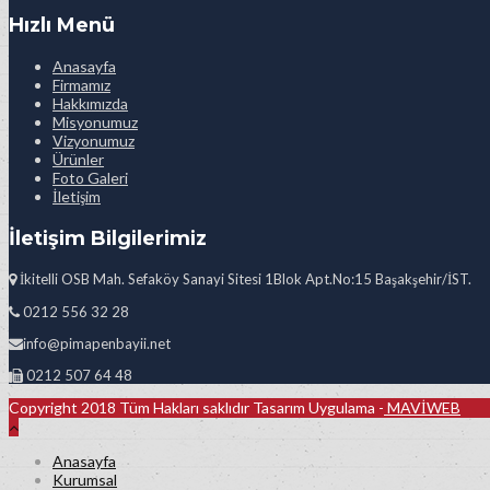
Hızlı Menü
Anasayfa
Firmamız
Hakkımızda
Misyonumuz
Vizyonumuz
Ürünler
Foto Galeri
İletişim
İletişim Bilgilerimiz
İkitelli OSB Mah. Sefaköy Sanayi Sitesi 1Blok Apt.No:15 Başakşehir/İST.
0212 556 32 28
info@pimapenbayii.net
0212 507 64 48
Copyright 2018 Tüm Hakları saklıdır Tasarım Uygulama -
MAVİWEB
Anasayfa
Kurumsal