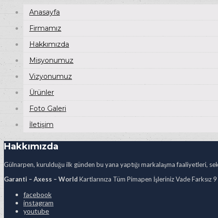
Anasayfa
Firmamız
Hakkımızda
Misyonumuz
Vizyonumuz
Ürünler
Foto Galeri
İletişim
Hakkımızda
Gülnarpen, kurulduğu ilk günden bu yana yaptığı markalaşma faaliyetleri, sekt
Garanti – Axess – World
Kartlarınıza Tüm Pimapen İşleriniz Vade Farksız 9
facebook
instagram
youtube