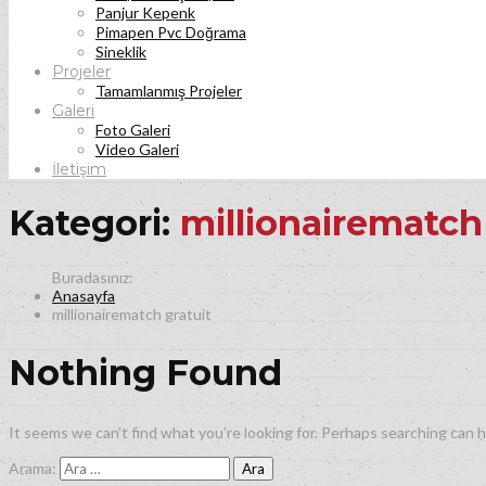
Panjur Kepenk
Pimapen Pvc Doğrama
Sineklik
Projeler
Tamamlanmış Projeler
Galeri
Foto Galeri
Video Galeri
İletişim
Kategori:
millionairematch
Anasayfa
millionairematch gratuit
Nothing Found
It seems we can’t find what you’re looking for. Perhaps searching can h
Arama: