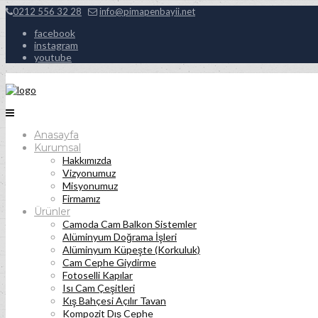
0212 556 32 28
info@pimapenbayii.net
facebook
instagram
youtube
Anasayfa
Kurumsal
Hakkımızda
Vizyonumuz
Misyonumuz
Firmamız
Ürünler
Camoda Cam Balkon Sistemler
Alüminyum Doğrama İşleri
Alüminyum Küpeşte (Korkuluk)
Cam Cephe Giydirme
Fotoselli Kapılar
Isı Cam Çeşitleri
Kış Bahçesi Açılır Tavan
Kompozit Dış Cephe