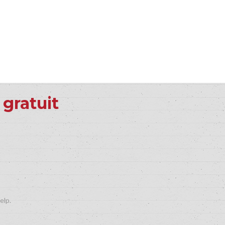
 gratuit
elp.