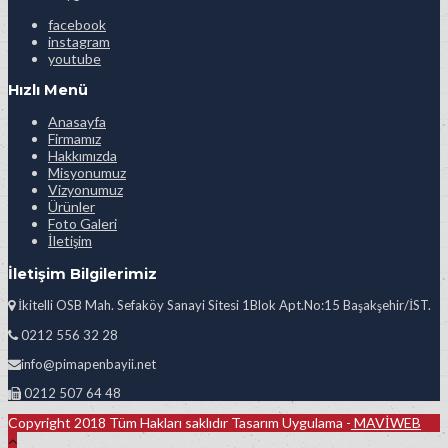
facebook
instagram
youtube
Hızlı Menü
Anasayfa
Firmamız
Hakkımızda
Misyonumuz
Vizyonumuz
Ürünler
Foto Galeri
İletişim
İletişim Bilgilerimiz
İkitelli OSB Mah. Sefaköy Sanayi Sitesi 1Blok Apt.No:15 Başakşehir/İST.
0212 556 32 28
info@pimapenbayii.net
0212 507 64 48
Copyright 2018 Tüm Hakları saklıdır Tasarım Uygulama -
MAVİWEB