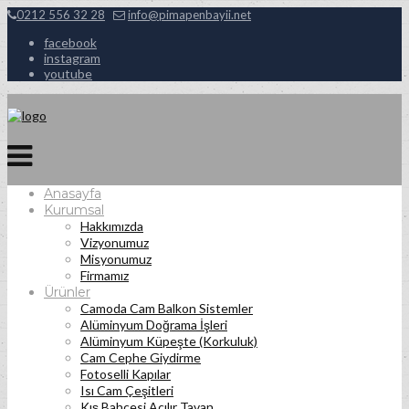
0212 556 32 28
info@pimapenbayii.net
facebook
instagram
youtube
Anasayfa
Kurumsal
Hakkımızda
Vizyonumuz
Misyonumuz
Firmamız
Ürünler
Camoda Cam Balkon Sistemler
Alüminyum Doğrama İşleri
Alüminyum Küpeşte (Korkuluk)
Cam Cephe Giydirme
Fotoselli Kapılar
Isı Cam Çeşitleri
Kış Bahçesi Açılır Tavan