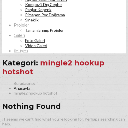
Kompozit Dış Cephe
Panjur Kepenk
Pimapen Pvc Doğrama
Sineklik
Projeler
Tamamlanmış Projeler
Galeri
Foto Galeri
Video Galeri
İletişim
Kategori:
mingle2 hookup
hotshot
Anasayfa
mingle2 hookup hotshot
Nothing Found
It seems we can’t find what you’re looking for. Perhaps searching can
help.