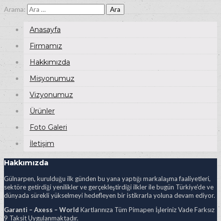
Arama:
Anasayfa
Firmamız
Hakkımızda
Misyonumuz
Vizyonumuz
Ürünler
Foto Galeri
İletişim
Hakkımızda
Gülnarpen, kurulduğu ilk günden bu yana yaptığı markalaşma faaliyetleri,
sektöre getirdiği yenilikler ve gerçekleştirdiği ilkler ile bugün Türkiye’de ve
dünyada sürekli yükselmeyi hedefleyen bir istikrarla yoluna devam ediyor.
Garanti – Axess – World
Kartlarınıza Tüm Pimapen İşleriniz Vade Farksız
9 Taksit Uygulanmaktadır.