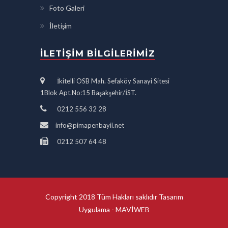
Foto Galeri
İletişim
İLETIŞIM BILGILERIMIZ
İkitelli OSB Mah. Sefaköy Sanayi Sitesi
1Blok Apt.No:15 Başakşehir/İST.
0212 556 32 28
info@pimapenbayii.net
0212 507 64 48
Copyright 2018 Tüm Hakları saklıdır Tasarım
Uygulama -
MAVİWEB