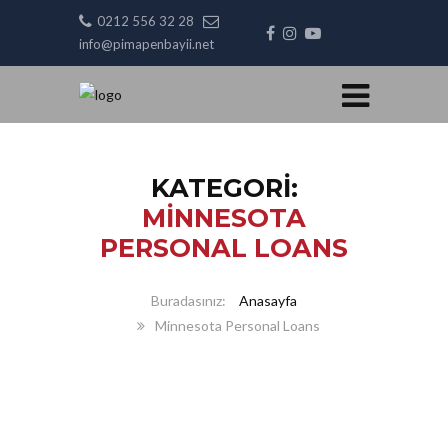
0212 556 32 28
info@pimapenbayii.net
KATEGORI:
MINNESOTA
PERSONAL LOANS
Anasayfa
Minnesota Personal Loans