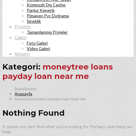
Kompozit Dış Cephe
Panjur Kepenk
Pimapen Pvc Doğrama
Sineklik
Projeler
Tamamlanmış Projeler
Galeri
Foto Galeri
Video Galeri
İletişim
Kategori:
moneytree loans
payday loan near me
Anasayfa
moneytree loans payday loan near me
Nothing Found
It seems we can’t find what you’re looking for. Perhaps searching can
help.