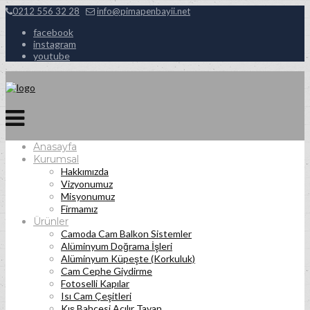
0212 556 32 28
info@pimapenbayii.net
facebook
instagram
youtube
Anasayfa
Kurumsal
Hakkımızda
Vizyonumuz
Misyonumuz
Firmamız
Ürünler
Camoda Cam Balkon Sistemler
Alüminyum Doğrama İşleri
Alüminyum Küpeşte (Korkuluk)
Cam Cephe Giydirme
Fotoselli Kapılar
Isı Cam Çeşitleri
Kış Bahçesi Açılır Tavan