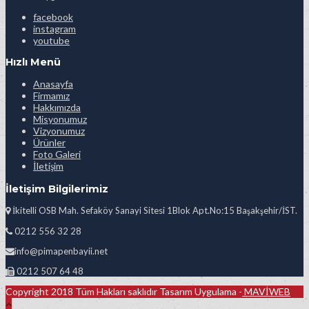
facebook
instagram
youtube
Hızlı Menü
Anasayfa
Firmamız
Hakkımızda
Misyonumuz
Vizyonumuz
Ürünler
Foto Galeri
İletişim
İletişim Bilgilerimiz
İkitelli OSB Mah. Sefaköy Sanayi Sitesi 1Blok Apt.No:15 Başakşehir/İST.
0212 556 32 28
info@pimapenbayii.net
0212 507 64 48
Copyright 2018 Tüm Hakları saklıdır Tasarım Uygulama -
MAVİWEB