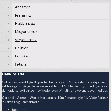
Anasayfa
Firmamız
Hakkımızda
Misyonumuz
Vizyonumuz
Ürünler
Foto Galeri
İletişim
Hakkımızda
Gülnarpen, kurulduğu ilk günden bu yana yaptığı markalaşma faaliyetleri,
sektöre getirdiği yenilikler ve gerçekleştirdiği ilkler ile bugün Türkiye’de ve
dünyada sürekli yükselmeyi hedefleyen bir istikrarla yoluna devam ediyor.
Garanti – Axess – World
Kartlarınıza Tüm Pimapen İşleriniz Vade Farksız
9 Taksit Uygulanmaktadır.
facebook