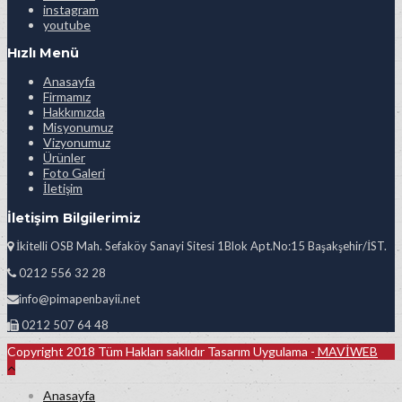
instagram
youtube
Hızlı Menü
Anasayfa
Firmamız
Hakkımızda
Misyonumuz
Vizyonumuz
Ürünler
Foto Galeri
İletişim
İletişim Bilgilerimiz
İkitelli OSB Mah. Sefaköy Sanayi Sitesi 1Blok Apt.No:15 Başakşehir/İST.
0212 556 32 28
info@pimapenbayii.net
0212 507 64 48
Copyright 2018 Tüm Hakları saklıdır Tasarım Uygulama -
MAVİWEB
Anasayfa