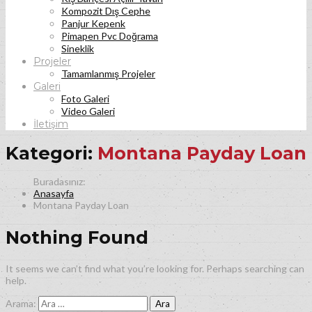
Kompozit Dış Cephe
Panjur Kepenk
Pimapen Pvc Doğrama
Sineklik
Projeler
Tamamlanmış Projeler
Galeri
Foto Galeri
Video Galeri
İletişim
Kategori:
Montana Payday Loan
Anasayfa
Montana Payday Loan
Nothing Found
It seems we can’t find what you’re looking for. Perhaps searching can
help.
Arama: