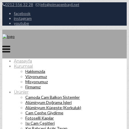
0212 556 32 28
info@pimapenbayii.net
facebook
instagram
youtube
Anasayfa
Kurumsal
Hakkımızda
Vizyonumuz
Misyonumuz
Firmamız
Ürünler
Camoda Cam Balkon Sistemler
Alüminyum Doğrama İşleri
Alüminyum Küpeşte (Korkuluk)
Cam Cephe Giydirme
Fotoselli Kapılar
Isı Cam Çeşitleri
Kış Bahçesi Açılır Tavan