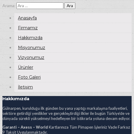
Arama:
Anasayfa
Firmamız
Hakkımızda
Misyonumuz
Vizyonumuz
Ürünler
Foto Galeri
İletişim
Hakkımızda
Gülnarpen, kurulduğu ilk günden bu yana yaptığı markalaşma faaliyetleri,
sektöre getirdiği yenilikler ve gerçekleştirdiği ilkler ile bugün Türkiye’de ve
dünyada sürekli yükselmeyi hedefleyen bir istikrarla yoluna devam ediyor.
Garanti – Axess – World
Kartlarınıza Tüm Pimapen İşleriniz Vade Farksız
9 Taksit Uygulanmaktadır.