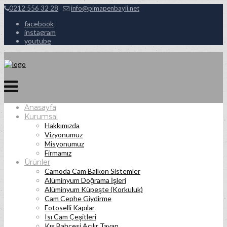
0212 556 32 28
info@pimapenbayii.net
facebook
instagram
youtube
Anasayfa
Kurumsal
Hakkımızda
Vizyonumuz
Misyonumuz
Firmamız
Ürünler
Camoda Cam Balkon Sistemler
Alüminyum Doğrama İşleri
Alüminyum Küpeşte (Korkuluk)
Cam Cephe Giydirme
Fotoselli Kapılar
Isı Cam Çeşitleri
Kış Bahçesi Açılır Tavan