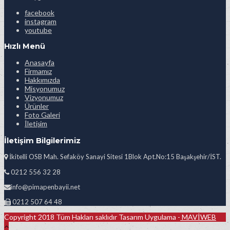
facebook
instagram
youtube
Hızlı Menü
Anasayfa
Firmamız
Hakkımızda
Misyonumuz
Vizyonumuz
Ürünler
Foto Galeri
İletişim
İletişim Bilgilerimiz
İkitelli OSB Mah. Sefaköy Sanayi Sitesi 1Blok Apt.No:15 Başakşehir/İST.
0212 556 32 28
info@pimapenbayii.net
0212 507 64 48
Copyright 2018 Tüm Hakları saklıdır Tasarım Uygulama -
MAVİWEB