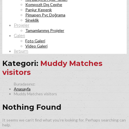
Kompozit Dış Cephe
Panjur Kepenk
Pimapen Pvc Doğrama
Sineklik
Projeler
Tamamlanmış Projeler
Galeri
Foto Galeri
Video Galeri
İletişim
Kategori:
Muddy Matches
visitors
Anasayfa
Muddy Matches visitors
Nothing Found
It seems we can’t find what you’re looking for. Perhaps searching can
help.