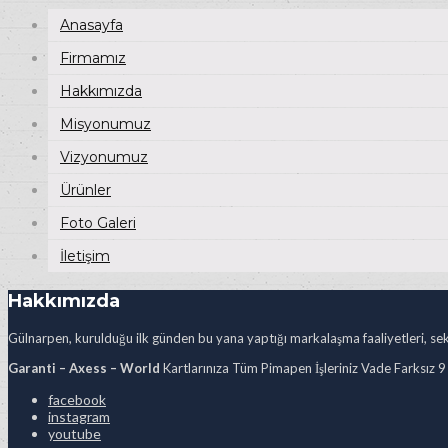
Anasayfa
Firmamız
Hakkımızda
Misyonumuz
Vizyonumuz
Ürünler
Foto Galeri
İletişim
Hakkımızda
Gülnarpen, kurulduğu ilk günden bu yana yaptığı markalaşma faaliyetleri, sekt
Garanti – Axess – World
Kartlarınıza Tüm Pimapen İşleriniz Vade Farksız 9
facebook
instagram
youtube