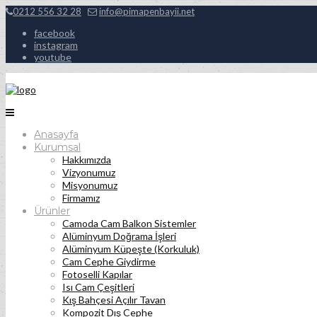
0212 556 32 28
info@pimapenbayii.net
facebook
instagram
youtube
Anasayfa
Kurumsal
Hakkımızda
Vizyonumuz
Misyonumuz
Firmamız
Ürünler
Camoda Cam Balkon Sistemler
Alüminyum Doğrama İşleri
Alüminyum Küpeşte (Korkuluk)
Cam Cephe Giydirme
Fotoselli Kapılar
Isı Cam Çeşitleri
Kış Bahçesi Açılır Tavan
Kompozit Dış Cephe