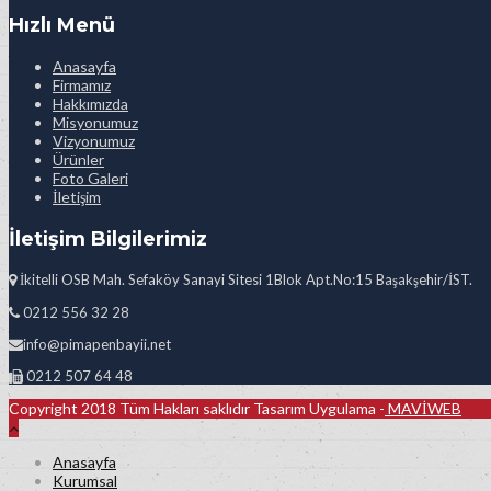
Hızlı Menü
Anasayfa
Firmamız
Hakkımızda
Misyonumuz
Vizyonumuz
Ürünler
Foto Galeri
İletişim
İletişim Bilgilerimiz
İkitelli OSB Mah. Sefaköy Sanayi Sitesi 1Blok Apt.No:15 Başakşehir/İST.
0212 556 32 28
info@pimapenbayii.net
0212 507 64 48
Copyright 2018 Tüm Hakları saklıdır Tasarım Uygulama -
MAVİWEB
Anasayfa
Kurumsal