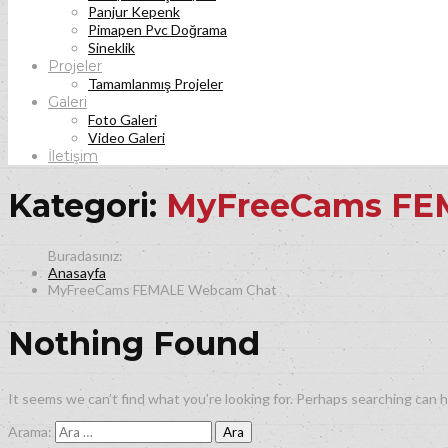
Panjur Kepenk
Pimapen Pvc Doğrama
Sineklik
Projeler
Tamamlanmış Projeler
Galeri
Foto Galeri
Video Galeri
İletişim
Kategori:
MyFreeCams FE
Anasayfa
MyFreeCams FEMALE Webcam Chat
Nothing Found
It seems we can’t find what you’re looking for. Perhaps searching can h
Arama: