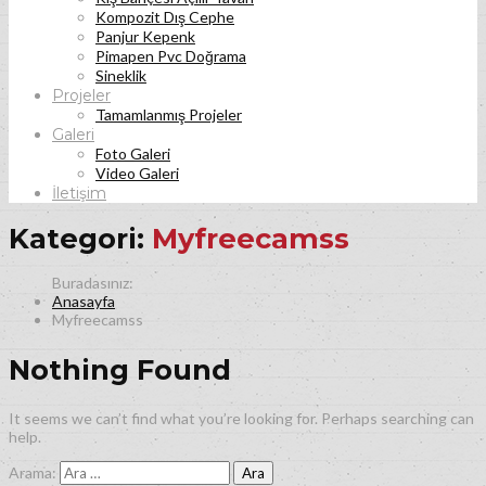
Kompozit Dış Cephe
Panjur Kepenk
Pimapen Pvc Doğrama
Sineklik
Projeler
Tamamlanmış Projeler
Galeri
Foto Galeri
Video Galeri
İletişim
Kategori:
Myfreecamss
Anasayfa
Myfreecamss
Nothing Found
It seems we can’t find what you’re looking for. Perhaps searching can
help.
Arama: