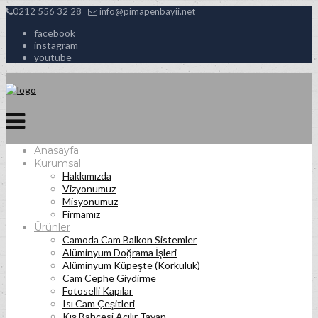
0212 556 32 28
info@pimapenbayii.net
facebook
instagram
youtube
Anasayfa
Kurumsal
Hakkımızda
Vizyonumuz
Misyonumuz
Firmamız
Ürünler
Camoda Cam Balkon Sistemler
Alüminyum Doğrama İşleri
Alüminyum Küpeşte (Korkuluk)
Cam Cephe Giydirme
Fotoselli Kapılar
Isı Cam Çeşitleri
Kış Bahçesi Açılır Tavan