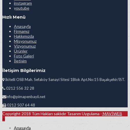
instagram
youtube
Hızlı Menü
Anasayfa
Firmamız
Hakkımızda
Misyonumuz
Vizyonumuz
Ürünler
Foto Galeri
İletişim
İletişim Bilgilerimiz
İkitelli OSB Mah. Sefaköy Sanayi Sitesi 1Blok Apt.No:15 Başakşehir/İST.
0212 556 32 28
info@pimapenbayii.net
0212 507 64 48
Copyright 2018 Tüm Hakları saklıdır Tasarım Uygulama -
MAVİWEB
Anasayfa