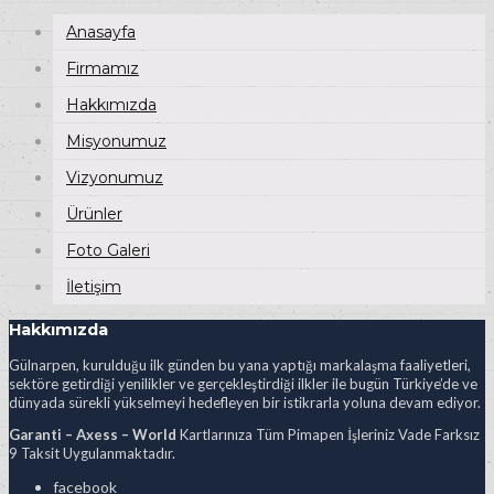
Anasayfa
Firmamız
Hakkımızda
Misyonumuz
Vizyonumuz
Ürünler
Foto Galeri
İletişim
Hakkımızda
Gülnarpen, kurulduğu ilk günden bu yana yaptığı markalaşma faaliyetleri,
sektöre getirdiği yenilikler ve gerçekleştirdiği ilkler ile bugün Türkiye’de ve
dünyada sürekli yükselmeyi hedefleyen bir istikrarla yoluna devam ediyor.
Garanti – Axess – World
Kartlarınıza Tüm Pimapen İşleriniz Vade Farksız
9 Taksit Uygulanmaktadır.
facebook