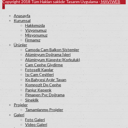
Copyright 2018 Tüm Hakları saklıdır Tasarım Uygulama -
MAVİWEB
Anasayfa
Kurumsal
Hakkımızda
Vizyonumuz
Misyonumuz
Firmamız
Ürünler
Camoda Cam Balkon Sistemler
Alüminyum Doğrama İşleri
Alüminyum Küpeşte (Korkuluk)
Cam Cephe Giydirme
Fotoselli Kapılar
Isı Cam Çeşitleri
Kış Bahçesi Açılır Tavan
Kompozit Dış Cephe
Panjur Kepenk
Pimapen Pvc Doğrama
Sineklik
Projeler
Tamamlanmış Projeler
Galeri
Foto Galeri
Video Galeri