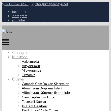
0212 556 32 28
info@pimapenbayii.net
facebook
instagram
youtube
Anasayfa
Kurumsal
Hakkımızda
Vizyonumuz
Misyonumuz
Firmamız
Ürünler
Camoda Cam Balkon Sistemler
Alüminyum Doğrama İşleri
Alüminyum Küpeşte (Korkuluk)
Cam Cephe Giydirme
Fotoselli Kapılar
Isı Cam Çeşitleri
Kış Bahçesi Açılır Tavan