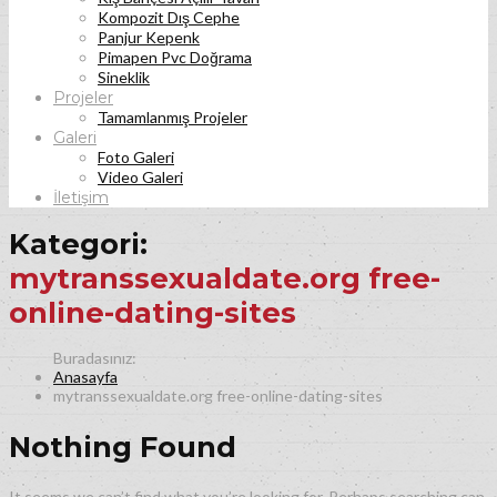
Kompozit Dış Cephe
Panjur Kepenk
Pimapen Pvc Doğrama
Sineklik
Projeler
Tamamlanmış Projeler
Galeri
Foto Galeri
Video Galeri
İletişim
Kategori:
mytranssexualdate.org free-
online-dating-sites
Anasayfa
mytranssexualdate.org free-online-dating-sites
Nothing Found
It seems we can’t find what you’re looking for. Perhaps searching can