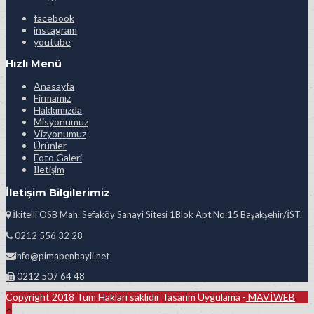
facebook
instagram
youtube
Hızlı Menü
Anasayfa
Firmamız
Hakkımızda
Misyonumuz
Vizyonumuz
Ürünler
Foto Galeri
İletişim
İletişim Bilgilerimiz
İkitelli OSB Mah. Sefaköy Sanayi Sitesi 1Blok Apt.No:15 Başakşehir/İST.
0212 556 32 28
info@pimapenbayii.net
0212 507 64 48
Copyright 2018 Tüm Hakları saklıdır Tasarım Uygulama -
MAVİWEB