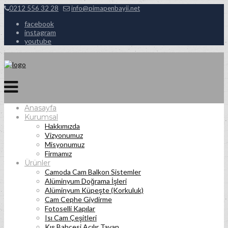
0212 556 32 28
info@pimapenbayii.net
facebook
instagram
youtube
Anasayfa
Kurumsal
Hakkımızda
Vizyonumuz
Misyonumuz
Firmamız
Ürünler
Camoda Cam Balkon Sistemler
Alüminyum Doğrama İşleri
Alüminyum Küpeşte (Korkuluk)
Cam Cephe Giydirme
Fotoselli Kapılar
Isı Cam Çeşitleri
Kış Bahçesi Açılır Tavan