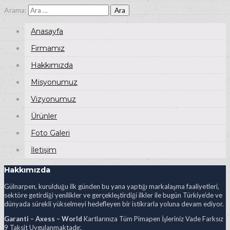
Arama:
Anasayfa
Firmamız
Hakkımızda
Misyonumuz
Vizyonumuz
Ürünler
Foto Galeri
İletişim
Hakkımızda
Gülnarpen, kurulduğu ilk günden bu yana yaptığı markalaşma faaliyetleri,
sektöre getirdiği yenilikler ve gerçekleştirdiği ilkler ile bugün Türkiye’de ve
dünyada sürekli yükselmeyi hedefleyen bir istikrarla yoluna devam ediyor.
Garanti – Axess – World
Kartlarınıza Tüm Pimapen İşleriniz Vade Farksız
9 Taksit Uygulanmaktadır.