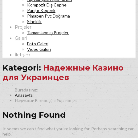
Kompozit Dış Cephe
Panjur Kepenk
Pimapen Pvc Doğrama
Sineklik
Projeler
Tamamlanmış Projeler
Galeri
Foto Galeri
Video Galeri
İletişim
Kategori:
Надежные Казино
для Украинцев
Anasayfa
Надежные Казино для Украинцев
Nothing Found
It seems we can’t find what you’re looking for. Perhaps searching can
help.