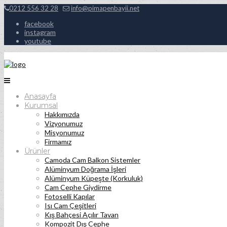
0212 556 32 28
info@pimapenbayii.net
facebook
instagram
youtube
Anasayfa
Kurumsal
Hakkımızda
Vizyonumuz
Misyonumuz
Firmamız
Ürünler
Camoda Cam Balkon Sistemler
Alüminyum Doğrama İşleri
Alüminyum Küpeşte (Korkuluk)
Cam Cephe Giydirme
Fotoselli Kapılar
Isı Cam Çeşitleri
Kış Bahçesi Açılır Tavan
Kompozit Dış Cephe