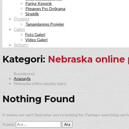
Panjur Kepenk
Pimapen Pvc Doğrama
Sineklik
Projeler
Tamamlanmış Projeler
Galeri
Foto Galeri
Video Galeri
İletişim
Kategori:
Nebraska online
Anasayfa
Nebraska online payday loans
Nothing Found
It seems we can’t find what you’re looking for. Perhaps searching can h
Arama: