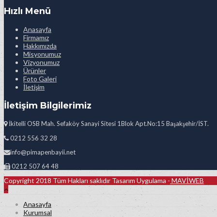
Hızlı Menü
Anasayfa
Firmamız
Hakkımızda
Misyonumuz
Vizyonumuz
Ürünler
Foto Galeri
İletişim
İletişim Bilgilerimiz
İkitelli OSB Mah. Sefaköy Sanayi Sitesi 1Blok Apt.No:15 Başakşehir/İST.
0212 556 32 28
info@pimapenbayii.net
0212 507 64 48
Copyright 2018 Tüm Hakları saklıdır Tasarım Uygulama -
MAVİWEB
Anasayfa
Kurumsal