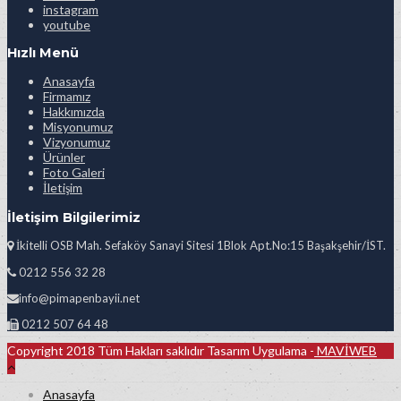
instagram
youtube
Hızlı Menü
Anasayfa
Firmamız
Hakkımızda
Misyonumuz
Vizyonumuz
Ürünler
Foto Galeri
İletişim
İletişim Bilgilerimiz
İkitelli OSB Mah. Sefaköy Sanayi Sitesi 1Blok Apt.No:15 Başakşehir/İST.
0212 556 32 28
info@pimapenbayii.net
0212 507 64 48
Copyright 2018 Tüm Hakları saklıdır Tasarım Uygulama -
MAVİWEB
Anasayfa