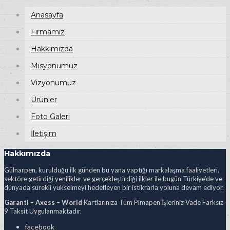
Anasayfa
Firmamız
Hakkımızda
Misyonumuz
Vizyonumuz
Ürünler
Foto Galeri
İletişim
Hakkımızda
Gülnarpen, kurulduğu ilk günden bu yana yaptığı markalaşma faaliyetleri,
sektöre getirdiği yenilikler ve gerçekleştirdiği ilkler ile bugün Türkiye’de ve
dünyada sürekli yükselmeyi hedefleyen bir istikrarla yoluna devam ediyor.
Garanti – Axess – World
Kartlarınıza Tüm Pimapen İşleriniz Vade Farksız
9 Taksit Uygulanmaktadır.
facebook