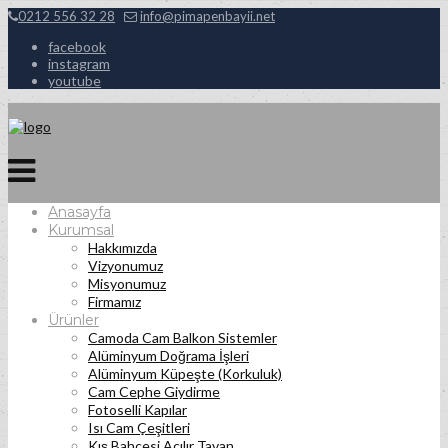
0212 556 32 28
info@pimapenbayii.net
facebook
instagram
youtube
Anasayfa
Kurumsal
Hakkımızda
Vizyonumuz
Misyonumuz
Firmamız
Ürünler
Camoda Cam Balkon Sistemler
Alüminyum Doğrama İşleri
Alüminyum Küpeşte (Korkuluk)
Cam Cephe Giydirme
Fotoselli Kapılar
Isı Cam Çeşitleri
Kış Bahçesi Açılır Tavan