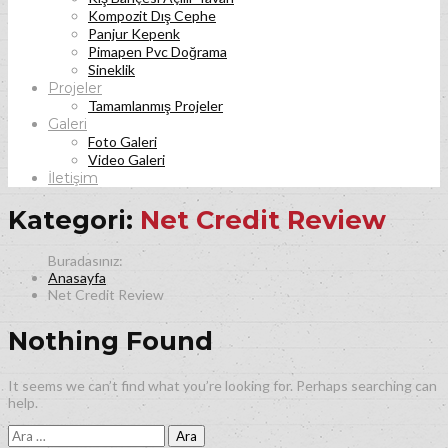
Kompozit Dış Cephe
Panjur Kepenk
Pimapen Pvc Doğrama
Sineklik
Projeler
Tamamlanmış Projeler
Galeri
Foto Galeri
Video Galeri
İletişim
Kategori:
Net Credit Review
Anasayfa
Net Credit Review
Nothing Found
It seems we can’t find what you’re looking for. Perhaps searching can
help.
Arama: