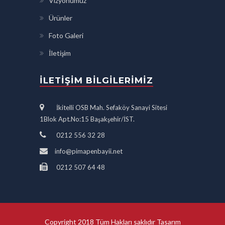
Vizyonumuz
Ürünler
Foto Galeri
İletişim
İLETIŞIM BILGILERIMIZ
İkitelli OSB Mah. Sefaköy Sanayi Sitesi
1Blok Apt.No:15 Başakşehir/İST.
0212 556 32 28
info@pimapenbayii.net
0212 507 64 48
Copyright 2018 Tüm Hakları saklıdır Tasarım