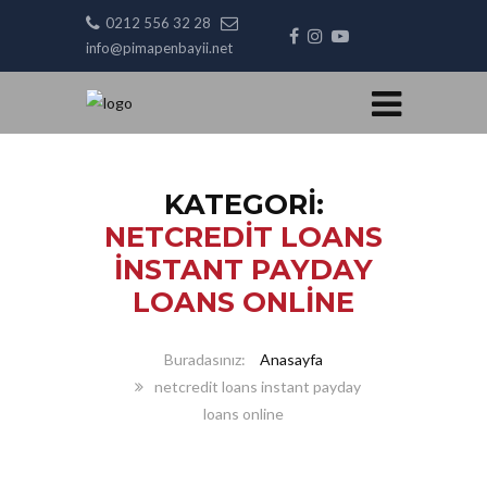
0212 556 32 28
info@pimapenbayii.net
KATEGORI:
NETCREDIT LOANS
INSTANT PAYDAY
LOANS ONLINE
Anasayfa
netcredit loans instant payday
loans online