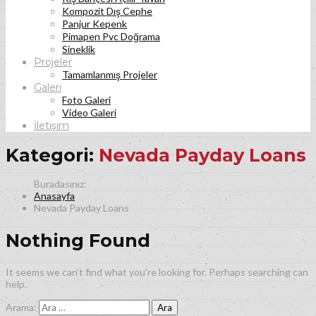
Kompozit Dış Cephe
Panjur Kepenk
Pimapen Pvc Doğrama
Sineklik
Projeler
Tamamlanmış Projeler
Galeri
Foto Galeri
Video Galeri
İletişim
Kategori:
Nevada Payday Loans
Anasayfa
Nevada Payday Loans
Nothing Found
It seems we can’t find what you’re looking for. Perhaps searching can
help.
Arama: