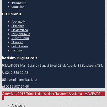
instagram
youtube
Hızlı Menü
Anasayfa
Firmamız
Hakkımızda
Misyonumuz
Vizyonumuz
Ürünler
Foto Galeri
İletişim
İletişim Bilgilerimiz
İkitelli OSB Mah. Sefaköy Sanayi Sitesi 1Blok Apt.No:15 Başakşehir/İST.
0212 556 32 28
info@pimapenbayii.net
0212 507 64 48
Copyright 2018 Tüm Hakları saklıdır Tasarım Uygulama -
MAVİWEB
Anasayfa