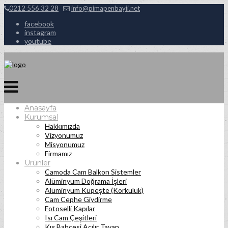
0212 556 32 28
info@pimapenbayii.net
facebook
instagram
youtube
Anasayfa
Kurumsal
Hakkımızda
Vizyonumuz
Misyonumuz
Firmamız
Ürünler
Camoda Cam Balkon Sistemler
Alüminyum Doğrama İşleri
Alüminyum Küpeşte (Korkuluk)
Cam Cephe Giydirme
Fotoselli Kapılar
Isı Cam Çeşitleri
Kış Bahçesi Açılır Tavan