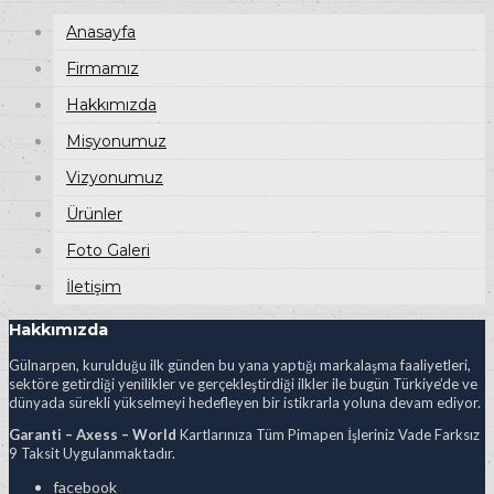
Anasayfa
Firmamız
Hakkımızda
Misyonumuz
Vizyonumuz
Ürünler
Foto Galeri
İletişim
Hakkımızda
Gülnarpen, kurulduğu ilk günden bu yana yaptığı markalaşma faaliyetleri,
sektöre getirdiği yenilikler ve gerçekleştirdiği ilkler ile bugün Türkiye’de ve
dünyada sürekli yükselmeyi hedefleyen bir istikrarla yoluna devam ediyor.
Garanti – Axess – World
Kartlarınıza Tüm Pimapen İşleriniz Vade Farksız
9 Taksit Uygulanmaktadır.
facebook