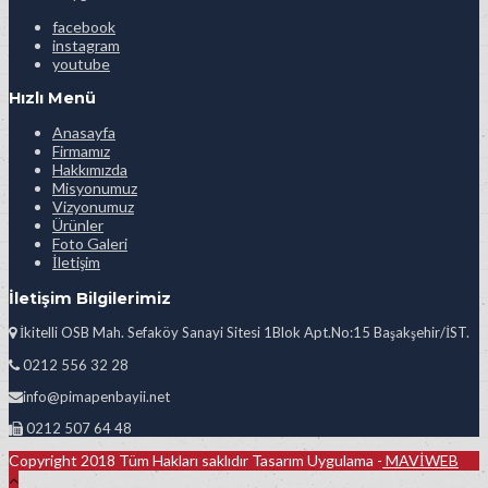
facebook
instagram
youtube
Hızlı Menü
Anasayfa
Firmamız
Hakkımızda
Misyonumuz
Vizyonumuz
Ürünler
Foto Galeri
İletişim
İletişim Bilgilerimiz
İkitelli OSB Mah. Sefaköy Sanayi Sitesi 1Blok Apt.No:15 Başakşehir/İST.
0212 556 32 28
info@pimapenbayii.net
0212 507 64 48
Copyright 2018 Tüm Hakları saklıdır Tasarım Uygulama -
MAVİWEB