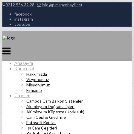
0212 556 32 28
info@pimapenbayii.net
facebook
instagram
youtube
Anasayfa
Kurumsal
Hakkımızda
Vizyonumuz
Misyonumuz
Firmamız
Ürünler
Camoda Cam Balkon Sistemler
Alüminyum Doğrama İşleri
Alüminyum Küpeşte (Korkuluk)
Cam Cephe Giydirme
Fotoselli Kapılar
Isı Cam Çeşitleri
Kış Bahçesi Açılır Tavan