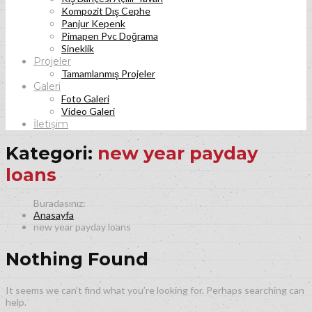
Kompozit Dış Cephe
Panjur Kepenk
Pimapen Pvc Doğrama
Sineklik
Projeler
Tamamlanmış Projeler
Galeri
Foto Galeri
Video Galeri
İletişim
Kategori:
new year payday
loans
Anasayfa
new year payday loans
Nothing Found
It seems we can’t find what you’re looking for. Perhaps searching can
help.