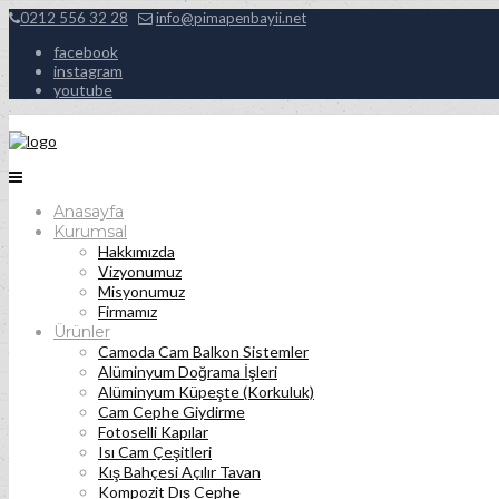
0212 556 32 28
info@pimapenbayii.net
facebook
instagram
youtube
Anasayfa
Kurumsal
Hakkımızda
Vizyonumuz
Misyonumuz
Firmamız
Ürünler
Camoda Cam Balkon Sistemler
Alüminyum Doğrama İşleri
Alüminyum Küpeşte (Korkuluk)
Cam Cephe Giydirme
Fotoselli Kapılar
Isı Cam Çeşitleri
Kış Bahçesi Açılır Tavan
Kompozit Dış Cephe