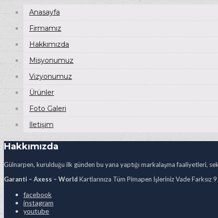
Anasayfa
Firmamız
Hakkımızda
Misyonumuz
Vizyonumuz
Ürünler
Foto Galeri
İletişim
Hakkımızda
Gülnarpen, kurulduğu ilk günden bu yana yaptığı markalaşma faaliyetleri, sekt
Garanti – Axess – World
Kartlarınıza Tüm Pimapen İşleriniz Vade Farksız 9
facebook
instagram
youtube