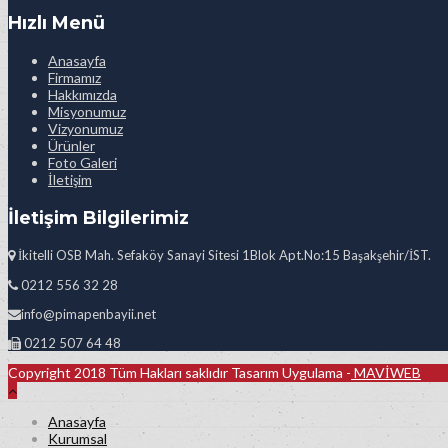
Hızlı Menü
Anasayfa
Firmamız
Hakkımızda
Misyonumuz
Vizyonumuz
Ürünler
Foto Galeri
İletişim
İletişim Bilgilerimiz
İkitelli OSB Mah. Sefaköy Sanayi Sitesi 1Blok Apt.No:15 Başakşehir/İST.
0212 556 32 28
info@pimapenbayii.net
0212 507 64 48
Copyright 2018 Tüm Hakları saklıdır Tasarım Uygulama -
MAVİWEB
Anasayfa
Kurumsal