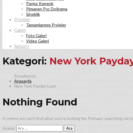
Panjur Kepenk
Pimapen Pvc Doğrama
Sineklik
Projeler
Tamamlanmış Projeler
Galeri
Foto Galeri
Video Galeri
İletişim
Kategori:
New York Payda
Anasayfa
New York Payday Loan
Nothing Found
It seems we can’t find what you’re looking for. Perhaps searching can h
Arama: