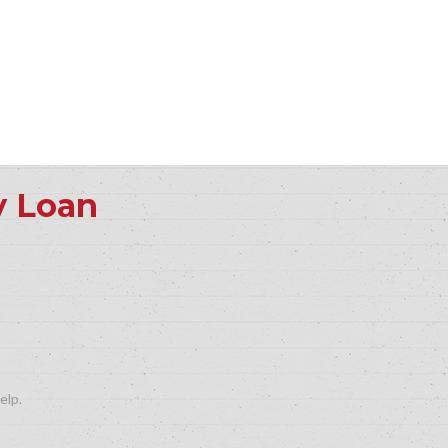
y Loan
elp.