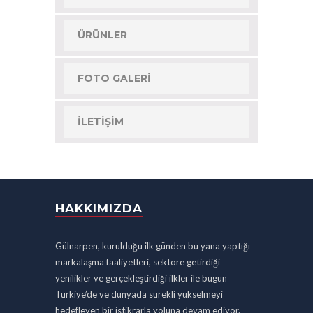
ÜRÜNLER
FOTO GALERI
İLETIŞIM
HAKKIMIZDA
Gülnarpen, kurulduğu ilk günden bu yana yaptığı
markalaşma faaliyetleri, sektöre getirdiği
yenilikler ve gerçekleştirdiği ilkler ile bugün
Türkiye’de ve dünyada sürekli yükselmeyi
hedefleyen bir istikrarla yoluna devam ediyor.