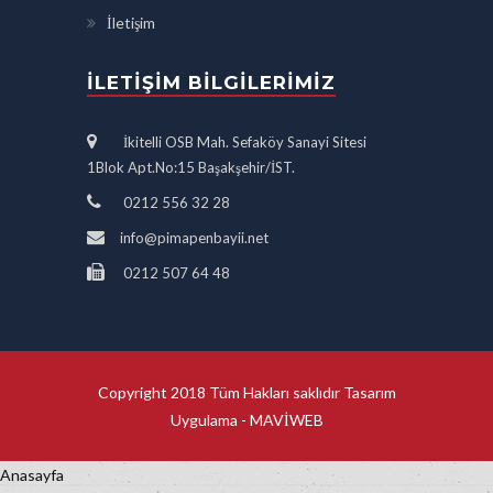
İletişim
İLETIŞIM BILGILERIMIZ
İkitelli OSB Mah. Sefaköy Sanayi Sitesi
1Blok Apt.No:15 Başakşehir/İST.
0212 556 32 28
info@pimapenbayii.net
0212 507 64 48
Copyright 2018 Tüm Hakları saklıdır Tasarım
Uygulama -
MAVİWEB
Anasayfa