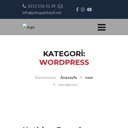
0212 556 32 28
info@pimapenbayii.net
KATEGORI:
WORDPRESS
Anasayfa
new
wordpress