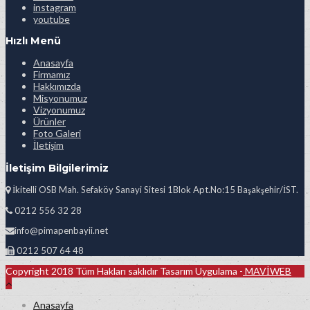
instagram
youtube
Hızlı Menü
Anasayfa
Firmamız
Hakkımızda
Misyonumuz
Vizyonumuz
Ürünler
Foto Galeri
İletişim
İletişim Bilgilerimiz
İkitelli OSB Mah. Sefaköy Sanayi Sitesi 1Blok Apt.No:15 Başakşehir/İST.
0212 556 32 28
info@pimapenbayii.net
0212 507 64 48
Copyright 2018 Tüm Hakları saklıdır Tasarım Uygulama -
MAVİWEB
Anasayfa