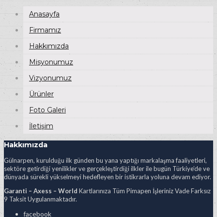
Anasayfa
Firmamız
Hakkımızda
Misyonumuz
Vizyonumuz
Ürünler
Foto Galeri
İletişim
Hakkımızda
Gülnarpen, kurulduğu ilk günden bu yana yaptığı markalaşma faaliyetleri,
sektöre getirdiği yenilikler ve gerçekleştirdiği ilkler ile bugün Türkiye’de ve
dünyada sürekli yükselmeyi hedefleyen bir istikrarla yoluna devam ediyor.
Garanti – Axess – World
Kartlarınıza Tüm Pimapen İşleriniz Vade Farksız
9 Taksit Uygulanmaktadır.
facebook