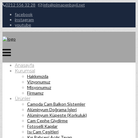
0212 556 32 28
info@pimapenbayii.net
facebook
instagram
youtube
Anasayfa
Kurumsal
Hakkımızda
Vizyonumuz
Misyonumuz
Firmamız
Ürünler
Camoda Cam Balkon Sistemler
Alüminyum Doğrama İşleri
Alüminyum Küpeşte (Korkuluk)
Cam Cephe Giydirme
Fotoselli Kapılar
Isı Cam Çeşitleri
Kış Bahçesi Açılır Tavan