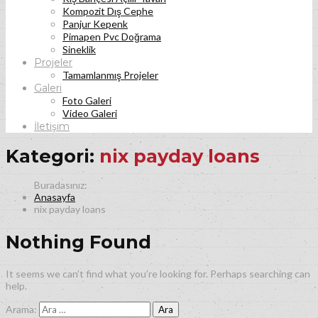
Kompozit Dış Cephe
Panjur Kepenk
Pimapen Pvc Doğrama
Sineklik
Projeler
Tamamlanmış Projeler
Galeri
Foto Galeri
Video Galeri
İletişim
Kategori:
nix payday loans
Anasayfa
nix payday loans
Nothing Found
It seems we can’t find what you’re looking for. Perhaps searching can
help.
Arama: