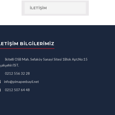
İLETIŞIM
LETIŞIM BILGILERIMIZ
İkitelli OSB Mah. Sefaköy Sanayi Sitesi 1Blok Apt.No:15
şakşehir/İST.
0212 556 32 28
info@pimapenbayii.net
0212 507 64 48