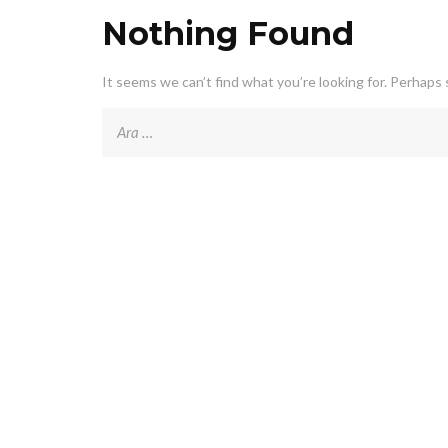
Nothing Found
It seems we can’t find what you’re looking for. Perhaps 
Arama: