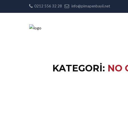
0212 556 32 28
info@pimapenbayii.net
KATEGORI:
NO 