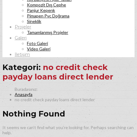
Kompozit Dış Cephe
Panjur Kepenk
Pimapen Pvc Doğrama
Sineklik
Projeler
Tamamlanmış Projeler
Galeri
Foto Galeri
Video Galeri
İletişim
Kategori:
no credit check
payday loans direct lender
Anasayfa
no credit check payday loans direct lender
Nothing Found
It seems we can’t find what you’re looking for. Perhaps searching can
help.