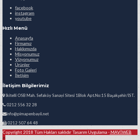
facebook
instagram
youtube
Hızlı Menü
Anasayfa
Firmamız
Hakkımızda
Misyonumuz
Vizyonumuz
Ürünler
Foto Galeri
İletişim
İletişim Bilgilerimiz
İkitelli OSB Mah. Sefaköy Sanayi Sitesi 1Blok Apt.No:15 Başakşehir/İST.
0212 556 32 28
info@pimapenbayii.net
0212 507 64 48
Copyright 2018 Tüm Hakları saklıdır Tasarım Uygulama -
MAVİWEB