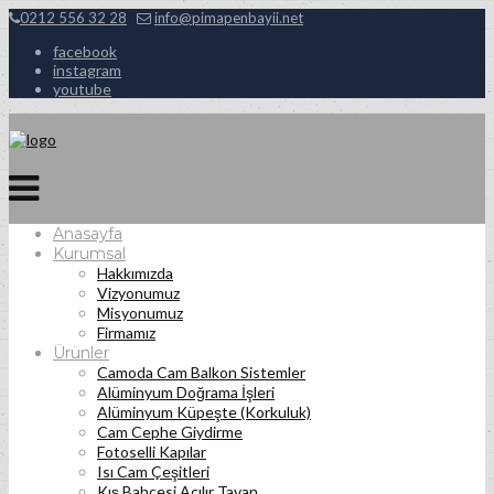
0212 556 32 28
info@pimapenbayii.net
facebook
instagram
youtube
Anasayfa
Kurumsal
Hakkımızda
Vizyonumuz
Misyonumuz
Firmamız
Ürünler
Camoda Cam Balkon Sistemler
Alüminyum Doğrama İşleri
Alüminyum Küpeşte (Korkuluk)
Cam Cephe Giydirme
Fotoselli Kapılar
Isı Cam Çeşitleri
Kış Bahçesi Açılır Tavan