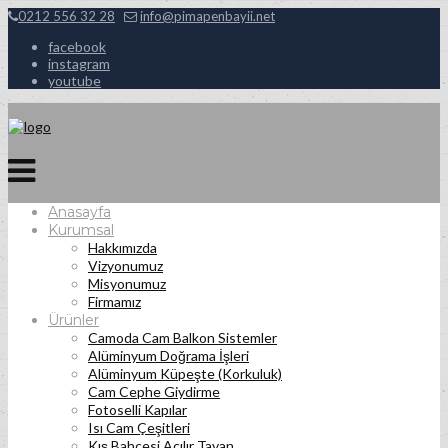
0212 556 32 28
info@pimapenbayii.net
facebook
instagram
youtube
Anasayfa
Kurumsal
Hakkımızda
Vizyonumuz
Misyonumuz
Firmamız
Ürünler
Camoda Cam Balkon Sistemler
Alüminyum Doğrama İşleri
Alüminyum Küpeşte (Korkuluk)
Cam Cephe Giydirme
Fotoselli Kapılar
Isı Cam Çeşitleri
Kış Bahçesi Açılır Tavan