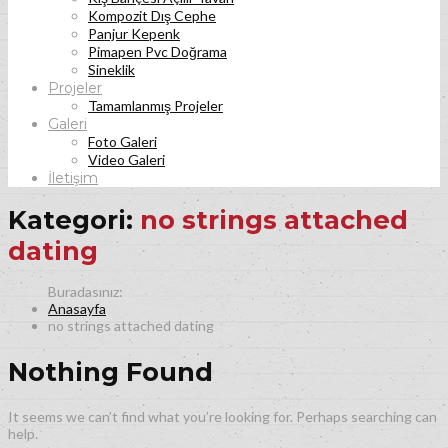
Kompozit Dış Cephe
Panjur Kepenk
Pimapen Pvc Doğrama
Sineklik
Projeler
Tamamlanmış Projeler
Galeri
Foto Galeri
Video Galeri
İletişim
Kategori:
no strings attached
dating
Anasayfa
no strings attached dating
Nothing Found
It seems we can’t find what you’re looking for. Perhaps searching can
help.