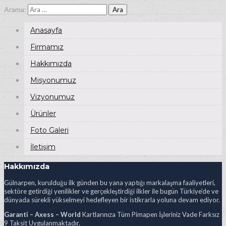
Arama:
Anasayfa
Firmamız
Hakkımızda
Misyonumuz
Vizyonumuz
Ürünler
Foto Galeri
İletişim
Hakkımızda
Gülnarpen, kurulduğu ilk günden bu yana yaptığı markalaşma faaliyetleri,
sektöre getirdiği yenilikler ve gerçekleştirdiği ilkler ile bugün Türkiye’de ve
dünyada sürekli yükselmeyi hedefleyen bir istikrarla yoluna devam ediyor.
Garanti – Axess – World
Kartlarınıza Tüm Pimapen İşleriniz Vade Farksız
9 Taksit Uygulanmaktadır.