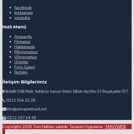
facebook
instagram
youtube
Hızlı Menü
Anasayfa
Firmamız
Hakkımızda
Misyonumuz
Vizyonumuz
Ürünler
Foto Galeri
İletişim
İletişim Bilgilerimiz
İkitelli OSB Mah. Sefaköy Sanayi Sitesi 1Blok Apt.No:15 Başakşehir/İST.
0212 556 32 28
info@pimapenbayii.net
0212 507 64 48
Copyright 2018 Tüm Hakları saklıdır Tasarım Uygulama -
MAVİWEB