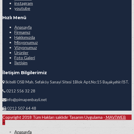
instagram
youtube
Hızlı Menü
Anasayfa
Firmamız
Hakkımızda
Misyonumuz
Vizyonumuz
Ürünler
Foto Galeri
İletişim
İletişim Bilgilerimiz
İkitelli OSB Mah. Sefaköy Sanayi Sitesi 1Blok Apt.No:15 Başakşehir/İST.
0212 556 32 28
info@pimapenbayii.net
0212 507 64 48
Copyright 2018 Tüm Hakları saklıdır Tasarım Uygulama -
MAVİWEB
Anasayfa