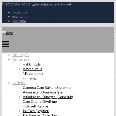
0212 556 32 28
info@pimapenbayii.net
facebook
instagram
youtube
Anasayfa
Kurumsal
Hakkımızda
Vizyonumuz
Misyonumuz
Firmamız
Ürünler
Camoda Cam Balkon Sistemler
Alüminyum Doğrama İşleri
Alüminyum Küpeşte (Korkuluk)
Cam Cephe Giydirme
Fotoselli Kapılar
Isı Cam Çeşitleri
Kış Bahçesi Açılır Tavan