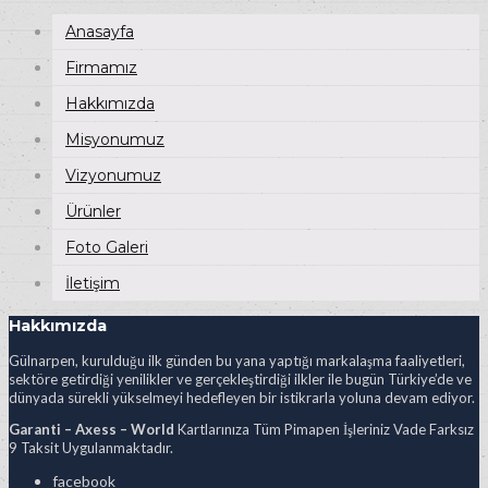
Anasayfa
Firmamız
Hakkımızda
Misyonumuz
Vizyonumuz
Ürünler
Foto Galeri
İletişim
Hakkımızda
Gülnarpen, kurulduğu ilk günden bu yana yaptığı markalaşma faaliyetleri,
sektöre getirdiği yenilikler ve gerçekleştirdiği ilkler ile bugün Türkiye’de ve
dünyada sürekli yükselmeyi hedefleyen bir istikrarla yoluna devam ediyor.
Garanti – Axess – World
Kartlarınıza Tüm Pimapen İşleriniz Vade Farksız
9 Taksit Uygulanmaktadır.
facebook