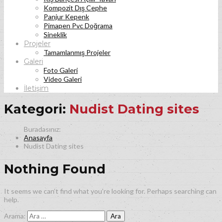
Kompozit Dış Cephe
Panjur Kepenk
Pimapen Pvc Doğrama
Sineklik
Projeler
Tamamlanmış Projeler
Galeri
Foto Galeri
Video Galeri
İletişim
Kategori:
Nudist Dating sites
Anasayfa
Nudist Dating sites
Nothing Found
It seems we can’t find what you’re looking for. Perhaps searching can
help.
Arama: