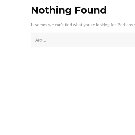
Nothing Found
It seems we can’t find what you’re looking for. Perhaps 
Arama: