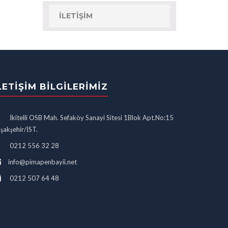
İLETIŞIM
LETIŞIM BILGILERIMIZ
İkitelli OSB Mah. Sefaköy Sanayi Sitesi 1Blok Apt.No:15
şakşehir/İST.
0212 556 32 28
info@pimapenbayii.net
0212 507 64 48