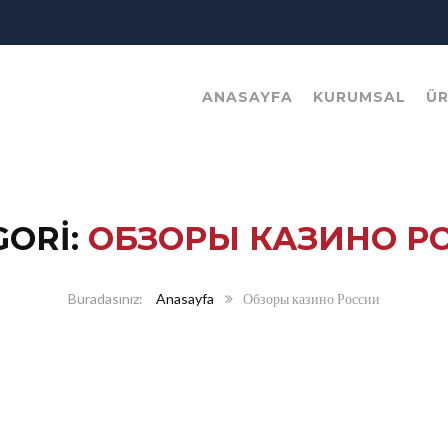
ANASAYFA
KURUMSAL
Ü
GORI:
ОБЗОРЫ КАЗИНО Р
Anasayfa
Обзоры казино России