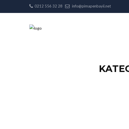
0212 556 32 28
info@pimapenbayii.net
KATE