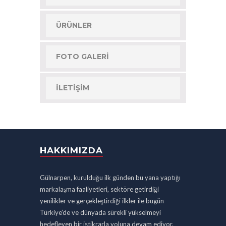
ÜRÜNLER
FOTO GALERI
İLETIŞIM
HAKKIMIZDA
Gülnarpen, kurulduğu ilk günden bu yana yaptığı
markalaşma faaliyetleri, sektöre getirdiği
yenilikler ve gerçekleştirdiği ilkler ile bugün
Türkiye’de ve dünyada sürekli yükselmeyi
hedefleyen bir istikrarla yoluna devam ediyor.