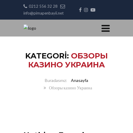
0212 556 32 28
info@pimapenbayii.net
KATEGORI:
ОБЗОРЫ
КАЗИНО УКРАИНА
Anasayfa
Обзоры казино Украина