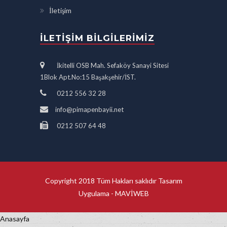
İletişim
İLETIŞIM BILGILERIMIZ
İkitelli OSB Mah. Sefaköy Sanayi Sitesi
1Blok Apt.No:15 Başakşehir/İST.
0212 556 32 28
info@pimapenbayii.net
0212 507 64 48
Copyright 2018 Tüm Hakları saklıdır Tasarım
Uygulama -
MAVİWEB
Anasayfa