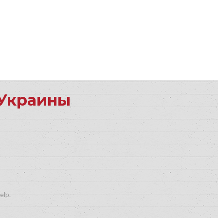
 Украины
elp.