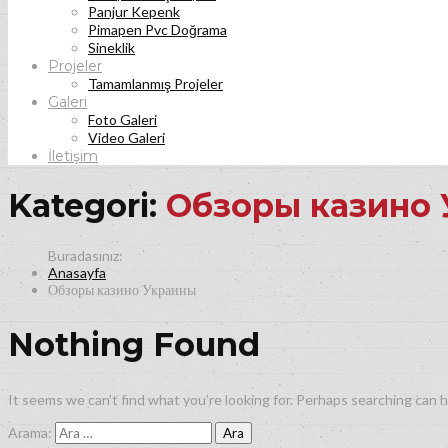
Panjur Kepenk
Pimapen Pvc Doğrama
Sineklik
Projeler
Tamamlanmış Projeler
Galeri
Foto Galeri
Video Galeri
İletişim
Kategori:
Обзоры казино
Anasayfa
Обзоры казино Украины
Nothing Found
It seems we can’t find what you’re looking for. Perhaps searching can h
Arama: