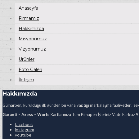
Anasayfa
Firmamız
Hakkımızda
Misyonumuz
Vizyonumuz
Ürünler
Foto Galeri
İletişim
Hakkımızda
Gülnarpen, kurulduğu ilk günden bu yana yaptığı markalaşma faaliyetleri, sekt
Garanti – Axess – World
Kartlarınıza Tüm Pimapen İşleriniz Vade Farksız 9
facebook
instagram
youtube