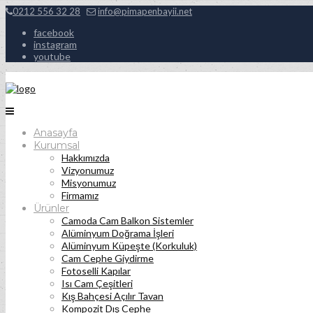
0212 556 32 28
info@pimapenbayii.net
facebook
instagram
youtube
Anasayfa
Kurumsal
Hakkımızda
Vizyonumuz
Misyonumuz
Firmamız
Ürünler
Camoda Cam Balkon Sistemler
Alüminyum Doğrama İşleri
Alüminyum Küpeşte (Korkuluk)
Cam Cephe Giydirme
Fotoselli Kapılar
Isı Cam Çeşitleri
Kış Bahçesi Açılır Tavan
Kompozit Dış Cephe