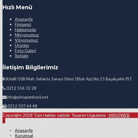
Hızlı Menü
Anasayfa
Firmamız
Hakkımızda
Misyonumuz
Vizyonumuz
Ürünler
Foto Galeri
İletişim
İletişim Bilgilerimiz
İkitelli OSB Mah. Sefaköy Sanayi Sitesi 1Blok Apt.No:15 Başakşehir/İST.
0212 556 32 28
info@pimapenbayii.net
0212 507 64 48
Copyright 2018 Tüm Hakları saklıdır Tasarım Uygulama -
MAVİWEB
Anasayfa
Kurumsal