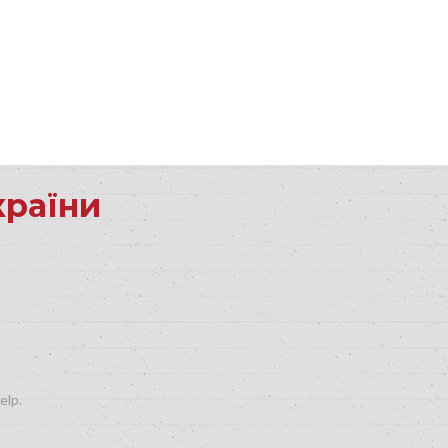
країни
elp.