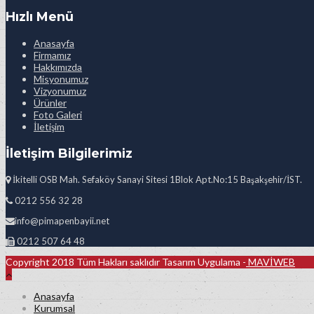
Hızlı Menü
Anasayfa
Firmamız
Hakkımızda
Misyonumuz
Vizyonumuz
Ürünler
Foto Galeri
İletişim
İletişim Bilgilerimiz
İkitelli OSB Mah. Sefaköy Sanayi Sitesi 1Blok Apt.No:15 Başakşehir/İST.
0212 556 32 28
info@pimapenbayii.net
0212 507 64 48
Copyright 2018 Tüm Hakları saklıdır Tasarım Uygulama -
MAVİWEB
Anasayfa
Kurumsal