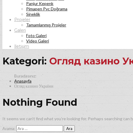
Panjur Kepenk
Pimapen Pvc Doğrama
Sineklik
Projeler
Tamamlanmış Projeler
Galeri
Foto Galeri
Video Galeri
İletişim
Kategori:
Огляд казино У
Anasayfa
Огляд казино України
Nothing Found
It seems we can’t find what you’re looking for. Perhaps searching can h
Arama: