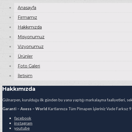
Anasayfa
Firmamız
Hakkımızda
Misyonumuz
Vizyonumuz
Ürünler
Foto Galeri
İletişim
Hakkımızda
Gülnarpen, kurulduğu ilk günden bu yana yaptığı markalaşma faaliyetleri, sekt
Garanti – Axess – World
Kartlarınıza Tüm Pimapen İşleriniz Vade Farksız 9
facebook
instagram
youtube