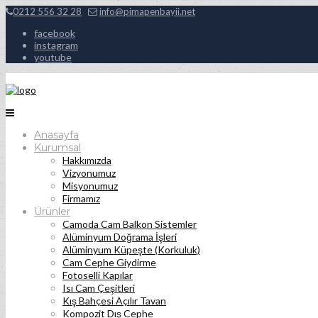
0212 556 32 28
info@pimapenbayii.net
facebook
instagram
youtube
Anasayfa
Kurumsal
Hakkımızda
Vizyonumuz
Misyonumuz
Firmamız
Ürünler
Camoda Cam Balkon Sistemler
Alüminyum Doğrama İşleri
Alüminyum Küpeşte (Korkuluk)
Cam Cephe Giydirme
Fotoselli Kapılar
Isı Cam Çeşitleri
Kış Bahçesi Açılır Tavan
Kompozit Dış Cephe