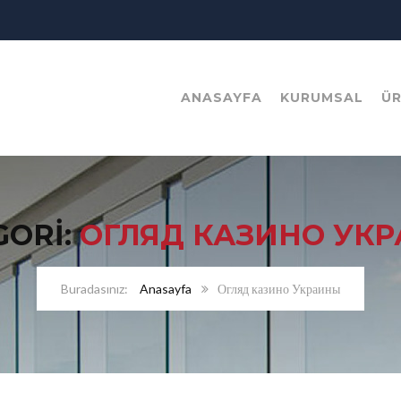
ANASAYFA
KURUMSAL
Ü
GORI:
ОГЛЯД КАЗИНО УК
Anasayfa
Огляд казино Украины