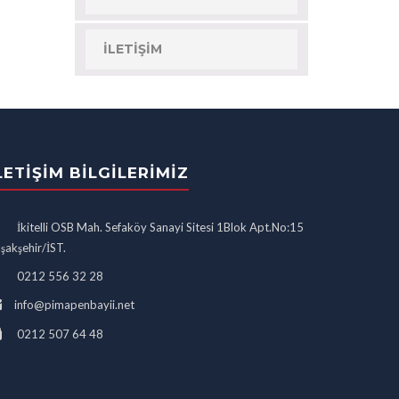
İLETIŞIM
LETIŞIM BILGILERIMIZ
İkitelli OSB Mah. Sefaköy Sanayi Sitesi 1Blok Apt.No:15
şakşehir/İST.
0212 556 32 28
info@pimapenbayii.net
0212 507 64 48