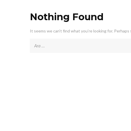
Nothing Found
It seems we can’t find what you’re looking for. Perhaps 
Arama: