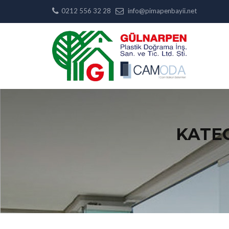
0212 556 32 28
info@pimapenbayii.net
KATE