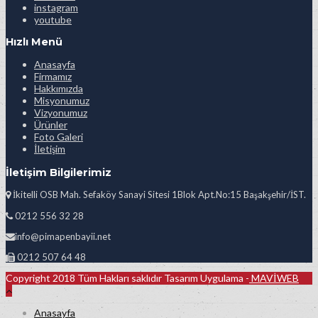
instagram
youtube
Hızlı Menü
Anasayfa
Firmamız
Hakkımızda
Misyonumuz
Vizyonumuz
Ürünler
Foto Galeri
İletişim
İletişim Bilgilerimiz
İkitelli OSB Mah. Sefaköy Sanayi Sitesi 1Blok Apt.No:15 Başakşehir/İST.
0212 556 32 28
info@pimapenbayii.net
0212 507 64 48
Copyright 2018 Tüm Hakları saklıdır Tasarım Uygulama -
MAVİWEB
Anasayfa