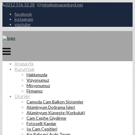
0212 556 32 28
info@pimapenbayii.net
facebook
instagram
youtube
Anasayfa
Kurumsal
Hakkımızda
Vizyonumuz
Misyonumuz
Firmamız
Ürünler
Camoda Cam Balkon Sistemler
Alüminyum Doğrama İşleri
Alüminyum Küpeşte (Korkuluk)
Cam Cephe Giydirme
Fotoselli Kapılar
Isı Cam Çeşitleri
Kış Bahçesi Açılır Tavan