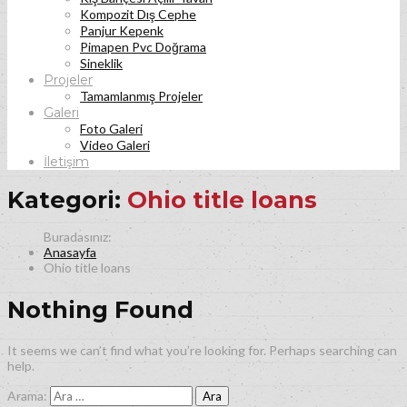
Kompozit Dış Cephe
Panjur Kepenk
Pimapen Pvc Doğrama
Sineklik
Projeler
Tamamlanmış Projeler
Galeri
Foto Galeri
Video Galeri
İletişim
Kategori:
Ohio title loans
Anasayfa
Ohio title loans
Nothing Found
It seems we can’t find what you’re looking for. Perhaps searching can
help.
Arama: