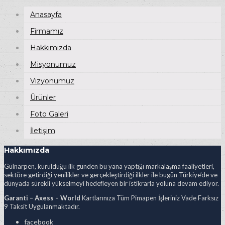
Anasayfa
Firmamız
Hakkımızda
Misyonumuz
Vizyonumuz
Ürünler
Foto Galeri
İletişim
Hakkımızda
Gülnarpen, kurulduğu ilk günden bu yana yaptığı markalaşma faaliyetleri,
sektöre getirdiği yenilikler ve gerçekleştirdiği ilkler ile bugün Türkiye’de ve
dünyada sürekli yükselmeyi hedefleyen bir istikrarla yoluna devam ediyor.
Garanti – Axess – World
Kartlarınıza Tüm Pimapen İşleriniz Vade Farksız
9 Taksit Uygulanmaktadır.
facebook