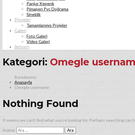
Panjur Kepenk
Pimapen Pvc Doğrama
Sineklik
Projeler
Tamamlanmış Projeler
Galeri
Foto Galeri
Video Galeri
İletişim
Kategori:
Omegle userna
Anasayfa
Omegle username
Nothing Found
It seems we can’t find what you’re looking for. Perhaps searching can h
Arama: