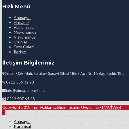
Hızlı Menü
Anasayfa
Firmamız
Hakkımızda
Misyonumuz
Vizyonumuz
Ürünler
Foto Galeri
İletişim
İletişim Bilgilerimiz
İkitelli OSB Mah. Sefaköy Sanayi Sitesi 1Blok Apt.No:15 Başakşehir/İST.
0212 556 32 28
info@pimapenbayii.net
0212 507 64 48
Copyright 2018 Tüm Hakları saklıdır Tasarım Uygulama -
MAVİWEB
Anasayfa
Kurumsal