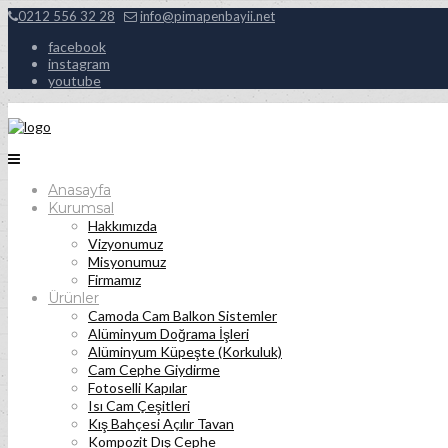
0212 556 32 28
info@pimapenbayii.net
facebook
instagram
youtube
Anasayfa
Kurumsal
Hakkımızda
Vizyonumuz
Misyonumuz
Firmamız
Ürünler
Camoda Cam Balkon Sistemler
Alüminyum Doğrama İşleri
Alüminyum Küpeşte (Korkuluk)
Cam Cephe Giydirme
Fotoselli Kapılar
Isı Cam Çeşitleri
Kış Bahçesi Açılır Tavan
Kompozit Dış Cephe