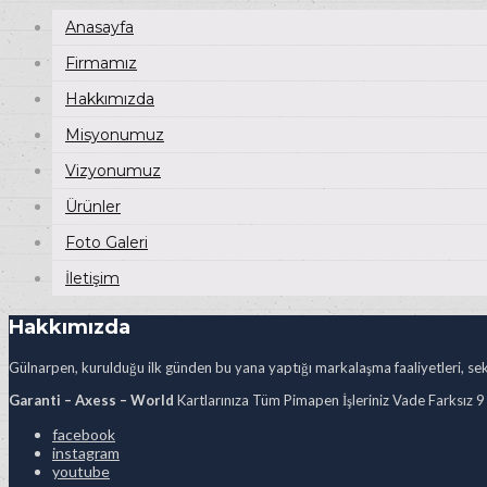
Anasayfa
Firmamız
Hakkımızda
Misyonumuz
Vizyonumuz
Ürünler
Foto Galeri
İletişim
Hakkımızda
Gülnarpen, kurulduğu ilk günden bu yana yaptığı markalaşma faaliyetleri, sekt
Garanti – Axess – World
Kartlarınıza Tüm Pimapen İşleriniz Vade Farksız 9
facebook
instagram
youtube