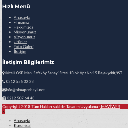
Hızlı Menü
Anasayfa
Firmamız
Hakkımızda
Misyonumuz
Vizyonumuz
Ürünler
Foto Galeri
İletişim
İletişim Bilgilerimiz
İkitelli OSB Mah. Sefaköy Sanayi Sitesi 1Blok Apt.No:15 Başakşehir/İST.
0212 556 32 28
info@pimapenbayii.net
0212 507 64 48
Copyright 2018 Tüm Hakları saklıdır Tasarım Uygulama -
MAVİWEB
Anasayfa
Kurumsal