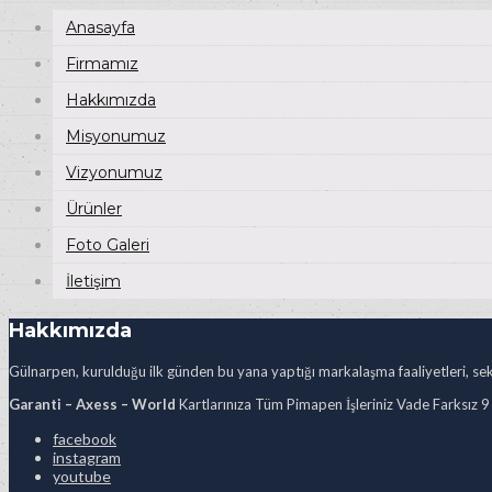
Anasayfa
Firmamız
Hakkımızda
Misyonumuz
Vizyonumuz
Ürünler
Foto Galeri
İletişim
Hakkımızda
Gülnarpen, kurulduğu ilk günden bu yana yaptığı markalaşma faaliyetleri, sekt
Garanti – Axess – World
Kartlarınıza Tüm Pimapen İşleriniz Vade Farksız 9
facebook
instagram
youtube