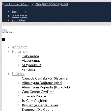
0212 556 32 28
info@pimapenbayii.net
facebook
instagram
youtube
Anasayfa
Kurumsal
Hakkımızda
Vizyonumuz
Misyonumuz
Firmamız
Ürünler
Camoda Cam Balkon Sistemler
Alüminyum Doğrama İşleri
Alüminyum Küpeşte (Korkuluk)
Cam Cephe Giydirme
Fotoselli Kapılar
Isı Cam Çeşitleri
Kış Bahçesi Açılır Tavan
Kompozit Dış Cephe