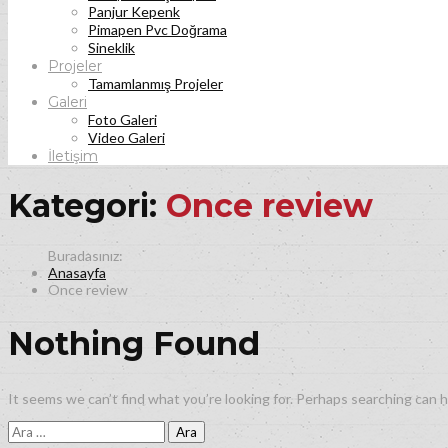
Panjur Kepenk
Pimapen Pvc Doğrama
Sineklik
Projeler
Tamamlanmış Projeler
Galeri
Foto Galeri
Video Galeri
İletişim
Kategori:
Once review
Anasayfa
Once review
Nothing Found
It seems we can’t find what you’re looking for. Perhaps searching can h
Arama: