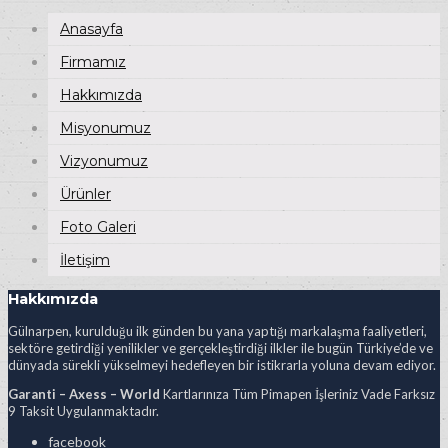
Anasayfa
Firmamız
Hakkımızda
Misyonumuz
Vizyonumuz
Ürünler
Foto Galeri
İletişim
Hakkımızda
Gülnarpen, kurulduğu ilk günden bu yana yaptığı markalaşma faaliyetleri,
sektöre getirdiği yenilikler ve gerçekleştirdiği ilkler ile bugün Türkiye’de ve
dünyada sürekli yükselmeyi hedefleyen bir istikrarla yoluna devam ediyor.
Garanti – Axess – World
Kartlarınıza Tüm Pimapen İşleriniz Vade Farksız
9 Taksit Uygulanmaktadır.
facebook