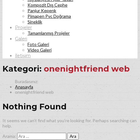
Kompozit Dış Cephe
Panjur Kepenk
Pimapen Pvc Doğrama
Sineklik
Projeler
Tamamlanmış Projeler
Galeri
Foto Galeri
Video Galeri
İletişim
Kategori:
onenightfriend web
Anasayfa
onenightfriend web
Nothing Found
It seems we can’t find what you’re looking for. Perhaps searching can
help.
Arama: