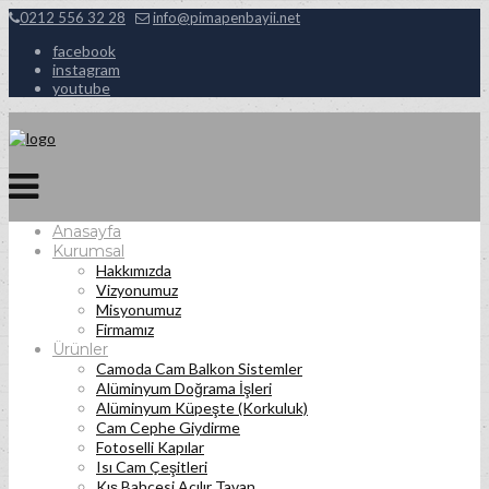
0212 556 32 28
info@pimapenbayii.net
facebook
instagram
youtube
Anasayfa
Kurumsal
Hakkımızda
Vizyonumuz
Misyonumuz
Firmamız
Ürünler
Camoda Cam Balkon Sistemler
Alüminyum Doğrama İşleri
Alüminyum Küpeşte (Korkuluk)
Cam Cephe Giydirme
Fotoselli Kapılar
Isı Cam Çeşitleri
Kış Bahçesi Açılır Tavan