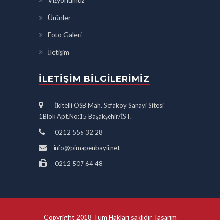
Vizyonumuz
Ürünler
Foto Galeri
İletişim
İLETIŞIM BILGILERIMIZ
İkitelli OSB Mah. Sefaköy Sanayi Sitesi
1Blok Apt.No:15 Başakşehir/İST.
0212 556 32 28
info@pimapenbayii.net
0212 507 64 48
Copyright 2018 Tüm Hakları saklıdır Tasarım