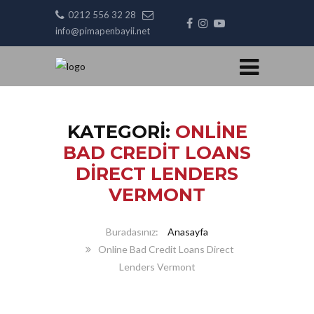
0212 556 32 28
info@pimapenbayii.net
KATEGORI:
ONLINE
BAD CREDIT LOANS
DIRECT LENDERS
VERMONT
Anasayfa
Online Bad Credit Loans Direct
Lenders Vermont